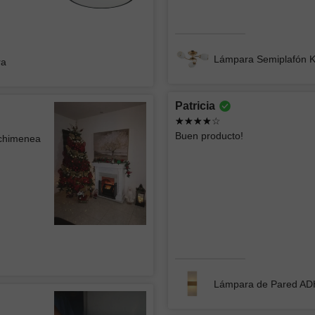
Lámpara
Lámpara de Mesa ZIBAL
Lámpara Semiplafón 
ra
Patricia
Jorge
ATK GR
Buen producto!
 chimenea
CONST
La lámpara se ve muy bien el único detalle
menor es que se ven algo los focos
Excelente
atención 
Lámpara de Techo tipo Plafón WEST 002
Lámpara 
Lámpara de Pared A
Roberto
Ericka 