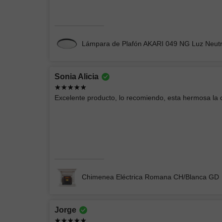
Chimenea Eléctrica Romana CH/Blanca
Lámpara de Plafón AKARI 049 NG Luz Neut
Sonia Alicia
Andrey Moises
Excelente producto, lo recomiendo, esta hermosa la
Buenas lámparas
Lámpara de Pared ELIN 078
Chimenea Eléctrica Romana CH/Blanca GD
Jorge
EIDRIC