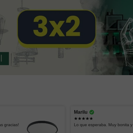
Montserrat lizbeth
oscar
Marilu
Ya había comprado esas lámparas y me
Todo bien
s gracias!
Lo que esperaba. Muy bonita y 
parecen geniales, el servicio fue súper
rápido y clara la info