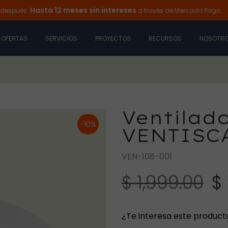
Hasta 12 meses sin intereses
s:
a través de Mercado Pago
Ilu
OFERTAS
SERVICIOS
PROYECTOS
RECURSOS
NOSOTR
Ventilad
-10%
VENTISC
VEN-108-001
$ 1,999.00
$ 
¿Te interesa este product