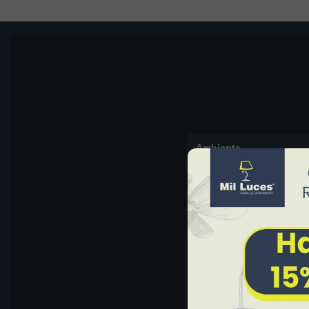
Ambiente
Aplicación
Materiales
Color
Acabado
Dimensiones