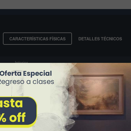
CARACTERÍSTICAS FÍSICAS
DETALLES TÉCNICOS
Interior
Techo
Polipropileno
Blanco
Mate
47 cm (largo) x 47 cm (ancho) x 13 cm (alto)