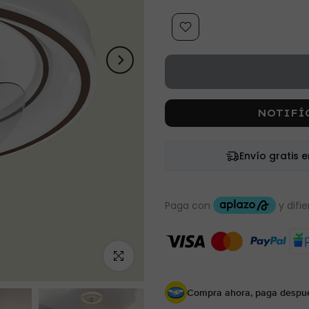
NOTIFÍ
Envío gratis 
Haz clic para ampliar
Compra ahora, paga despu