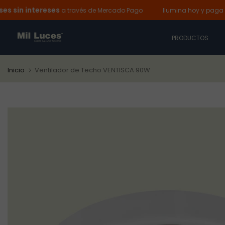
 intereses
Ir
a través de Mercado Pago
Ilumina hoy y paga despué
al
contenido
PRODUCTOS
Inicio
Ventilador de Techo VENTISCA 90W