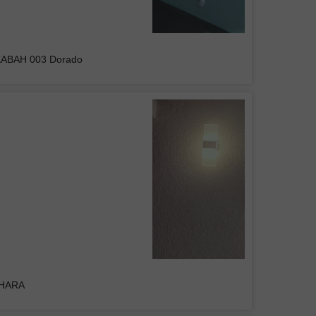
 de Plafón DUAN 001
KABAH 003 Dorado
UPO INMOBILIARIO Y
RUCTOR DEL CENTRO
s luminarias, buen precio y buena
en general
Colgante Mil Luces BRITISH II Negra
DHARA
Belem