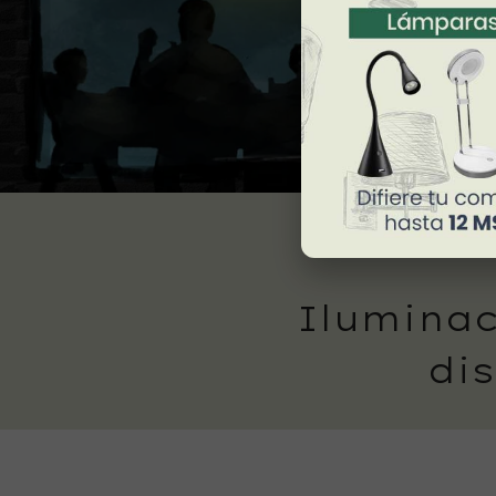
Iluminac
dis