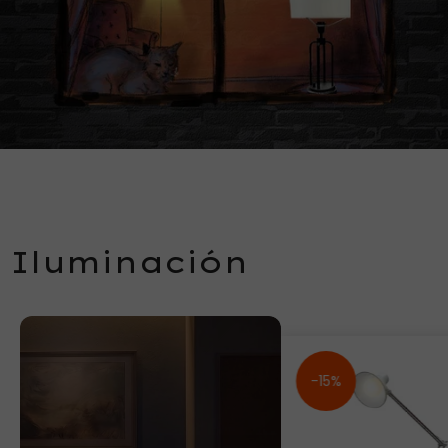
Iluminación
-15%
-15%