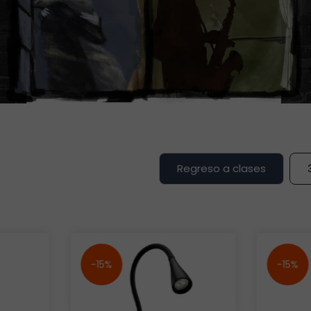
Regreso a clases
-15%
-15%