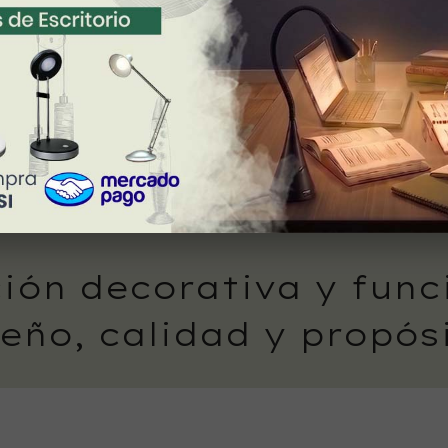
ión decorativa y func
eño, calidad y propós