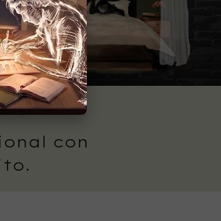
ional con
ito.