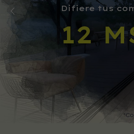
Difiere tus co
Ilumina tu
Ver más
12 M
COL
AV
Ver más