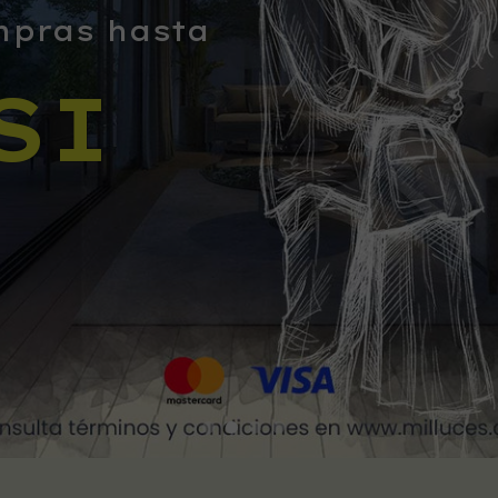
ASP
mpras hasta
ABIERT
s sueños con
SI
OR Y
ENTURA