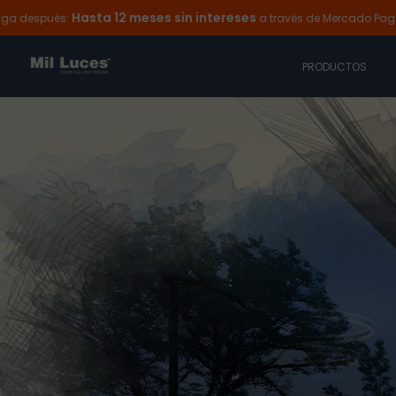
Hasta 12 meses sin intereses
Ir
después:
a través de Mercado Pago
al
contenido
PRODUCTOS
Oferta en Lámpara
REGR
A CL