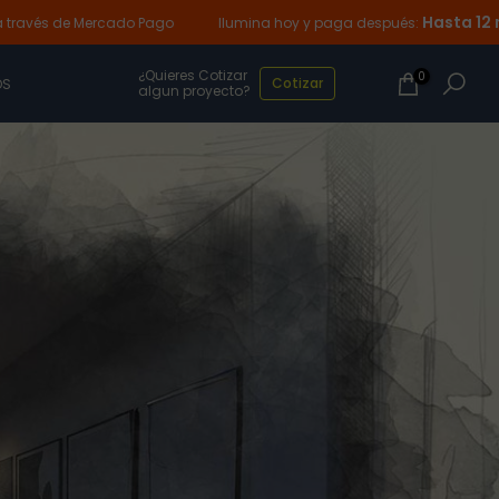
Hasta 12 mese
vés de Mercado Pago
Ilumina hoy y paga después:
¿Quieres Cotizar
0
Cotizar
OS
algun proyecto?
lor con