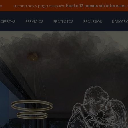
Hasta 12 meses sin intereses
Ilumina hoy y paga después:
a tra
OFERTAS
SERVICIOS
PROYECTOS
RECURSOS
NOSOTR
s de Escritorio
ESO
ASES
Recibe el ca