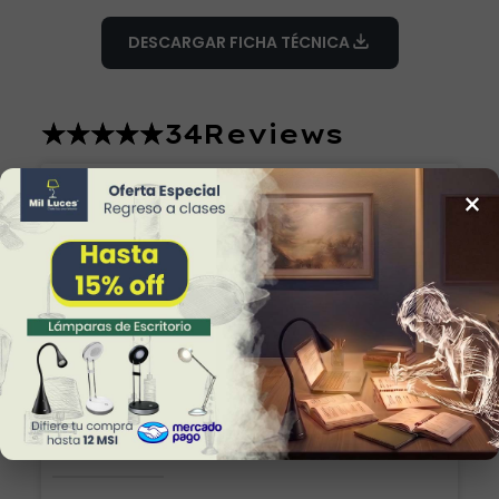
DESCARGAR FICHA TÉCNICA
34
Reviews
Alicia
×
Excelente producto y el envío seguro y
rápido, muchas gracias!
Lámpara de Plafón AKARI 049 NG Luz Neutra
Marilu
Lo que esperaba. Muy bonita y fácil de
colocar