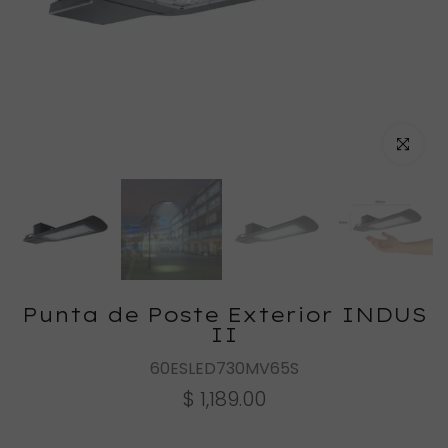
Haz clic
Punta de Poste Exterior INDUS
II
60ESLED730MV65S
$ 1,189.00