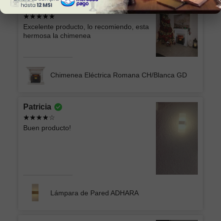
Sonia Alicia
Excelente producto, lo recomiendo, esta
hermosa la chimenea
Chimenea Eléctrica Romana CH/Blanca GD
Patricia
Buen producto!
Lámpara de Pared ADHARA