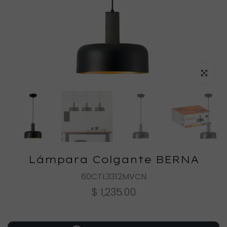
Haz clic
Lámpara Colgante BERNA
60CTL3312MVCN
$ 1,235.00