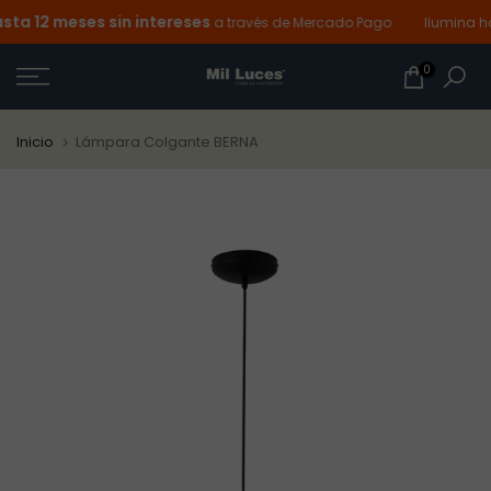
a 12 meses sin intereses
Ir
a través de Mercado Pago
Ilumina hoy
al
0
contenido
Inicio
Lámpara Colgante BERNA