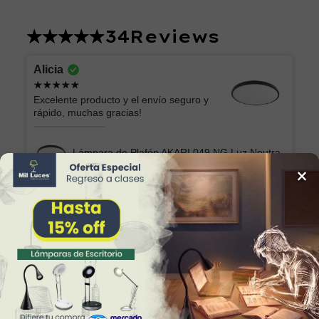
34
Reviews
Alicia
Excelente producto y el envío seguro y
rápido, muchas gracias!
Lámpara de Plafón AKARI 049 NG Luz Neutra
×
Marilu
Lo que esperaba. Muy bonita y fácil de
colocar
Lámpara Semiplafón KABAH 003 Dorado