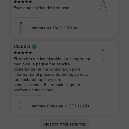
Excelente calidad del producto
Lámpara de Pie CHECHIA
Claudia
El servicio fue inmejorable. La compra por
medio de la página fue sencilla
posteriormente me contactaron para
informarme el proceso de entrega y esta
fue bastante rápida y cero
complicaciones. El producto llegó en
perfectas condiciones
Lámpara Colgante NICE I 1L GD
Lucero
Montserrat lizbeth
oscar
Andrey Moises
Jorge
ATK GRUPO INMOBILIARIO Y
EIDRIC
Roberto
Ericka Belem
Brian
Arturo
Vera Lucia
Mercedes
AMERICA LIZBETH
Mostrar más reseñas
CONSTRUCTOR DEL CENTRO