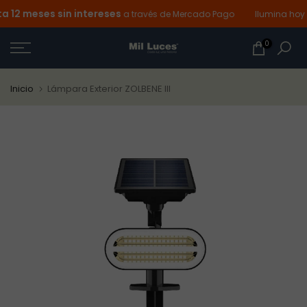
12 meses sin intereses
Ir
a través de Mercado Pago
Ilumina hoy y
al
0
contenido
Inicio
Lámpara Exterior ZOLBENE III