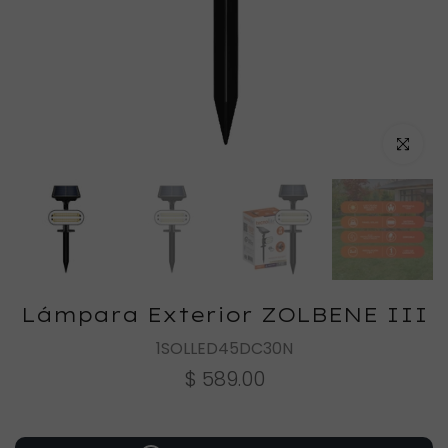
Haz clic
Lámpara Exterior ZOLBENE III
1SOLLED45DC30N
$ 589.00