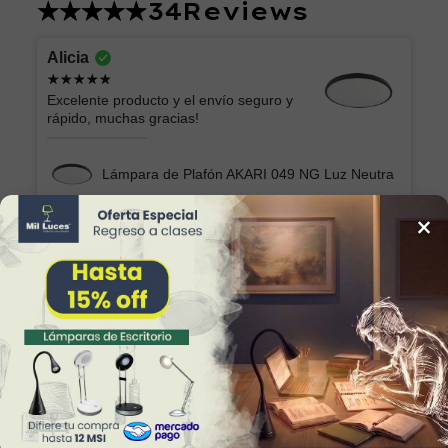
34
Reviews
Alicia
Excelente producto y el envío seguro y
rápido, muchas gracias!
Lámpara de Plafón AKARI 049 NG Luz Neutra
×
Marilu
Lo que esperaba. Muy bonita y fácil de
colocar
Lámpara Semiplafón KABAH 003 Dorado
Sonia Alicia