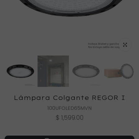
Haz clic
Lámpara Colgante REGOR I
100UFOLED65MVN
$ 1,599.00