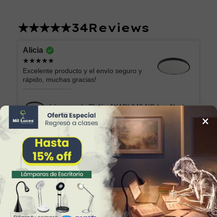
34
Reviews
Alicia
Excelente producto y el envío seguro y
rápido, muchas gracias!
Lámpara de Plafón AKARI 049 NG Luz Neutra
×
Marilu
Lo que esperaba. Muy bonita y fácil de
colocar
Lámpara Semiplafón KABAH 003 Dorado