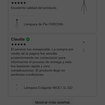
Excelente calidad del producto
Lámpara de Pie CHECHIA
Claudia
El servicio fue inmejorable. La compra por
medio de la página fue sencilla
posteriormente me contactaron para
informarme el proceso de entrega y esta
fue bastante rápida y cero
complicaciones. El producto llegó en
perfectas condiciones
Lámpara Colgante NICE I 1L GD
Lucero
Montserrat lizbeth
oscar
Andrey Moises
Jorge
ATK GRUPO INMOBILIARIO Y
EIDRIC
Roberto
Ericka Belem
Brian
Arturo
Vera Lucia
Mercedes
AMERICA LIZBETH
Mostrar más reseñas