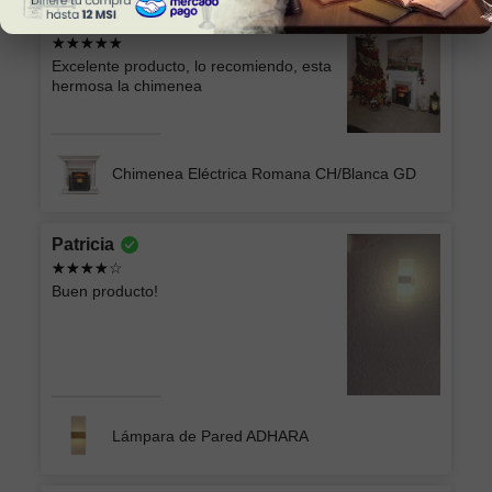
Sonia Alicia
Excelente producto, lo recomiendo, esta
hermosa la chimenea
Chimenea Eléctrica Romana CH/Blanca GD
Patricia
Buen producto!
Lámpara de Pared ADHARA