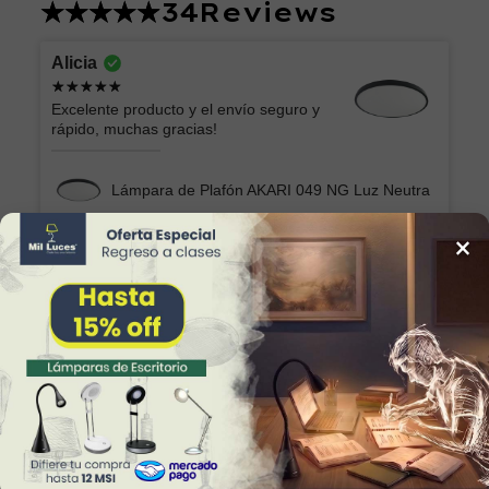
34
Reviews
Alicia
Excelente producto y el envío seguro y
rápido, muchas gracias!
Lámpara de Plafón AKARI 049 NG Luz Neutra
×
Marilu
Lo que esperaba. Muy bonita y fácil de
colocar
Lámpara Semiplafón KABAH 003 Dorado
Sonia Alicia