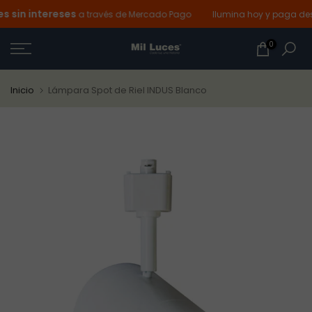
sin intereses
Ir
a través de Mercado Pago
Ilumina hoy y paga desp
al
0
contenido
Inicio
Lámpara Spot de Riel INDUS Blanco