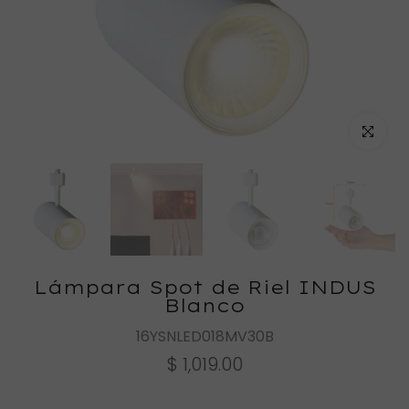
Haz clic
Lámpara Spot de Riel INDUS
Blanco
16YSNLED018MV30B
$ 1,019.00