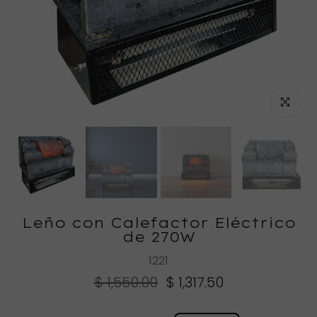
Haz clic
Leño con Calefactor Eléctrico
de 270W
1221
$ 1,550.00
$ 1,317.50