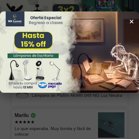
×
34
Reviews
Alicia
Excelente producto y el envío seguro y
rápido, muchas gracias!
Lámpara de Plafón AKARI 049 NG Luz Neutra
Marilu
Lo que esperaba. Muy bonita y fácil de
colocar