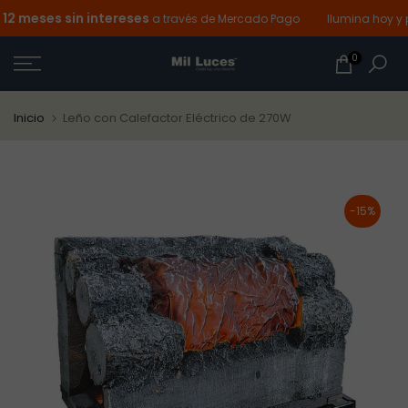
 meses sin intereses
Ir
a través de Mercado Pago
Ilumina hoy y pa
al
0
contenido
Inicio
Leño con Calefactor Eléctrico de 270W
-15%