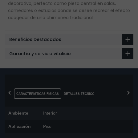
decorativo, perfecto como pieza central en salas,
comedores o estudios donde se desee recrear el efecto
acogedor de una chimenea tradicional.
Beneficios Destacados
Garantía y servicio vitalicio
‹
›
CARACTERÍSTICAS FÍSICAS
DETALLES TÉCNICOS
Ambiente
Interior
Aplicación
Piso