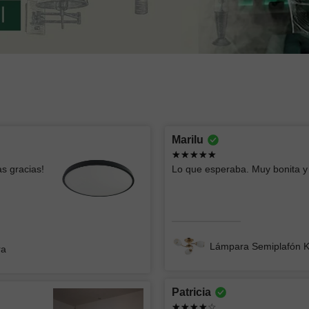
Montserrat lizbeth
oscar
Marilu
Ya había comprado esas lámparas y me
Todo bien
s gracias!
Lo que esperaba. Muy bonita y 
parecen geniales, el servicio fue súper
rápido y clara la info
Lámpara
Lámpara de Mesa ZIBAL
Lámpara Semiplafón 
ra
Patricia