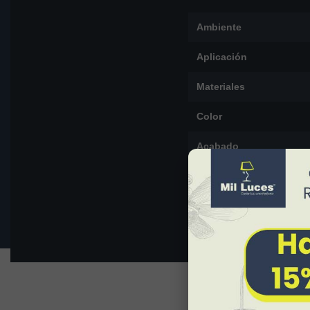
Ambiente
Aplicación
Materiales
Color
Acabado
Dimensiones
Peso