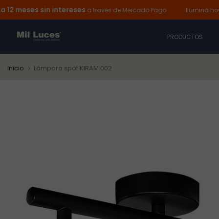
ses sin intereses
Ir
a través de Mercado Pago
Ilumina hoy y pag
al
contenido
PRODUCTOS
Inicio
Lámpara spot KIRAM 002