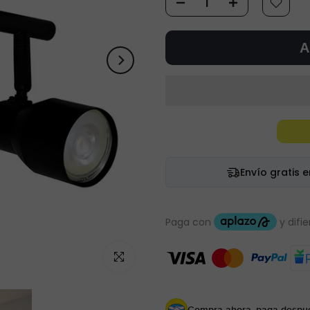
A
Envío gratis 
Haz clic para ampliar
Compra ahora, paga despu