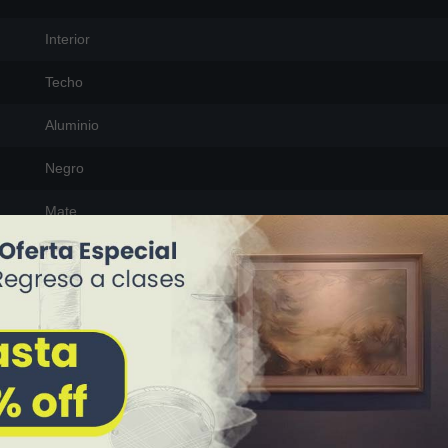
Interior
Techo
Aluminio
Negro
Mate
26.5 cm (largo) x 12 cm (ancho) x 14 cm (alto)
345 g