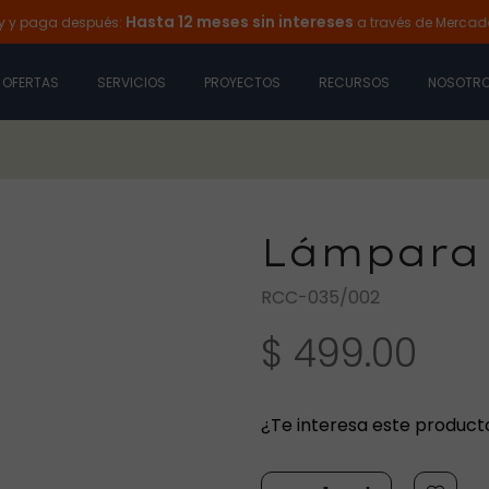
Hasta 12 meses sin intereses
a después:
a través de Mercado Pago
OFERTAS
SERVICIOS
PROYECTOS
RECURSOS
NOSOTR
Lámpara 
RCC-035/002
$ 499.00
¿Te interesa este product