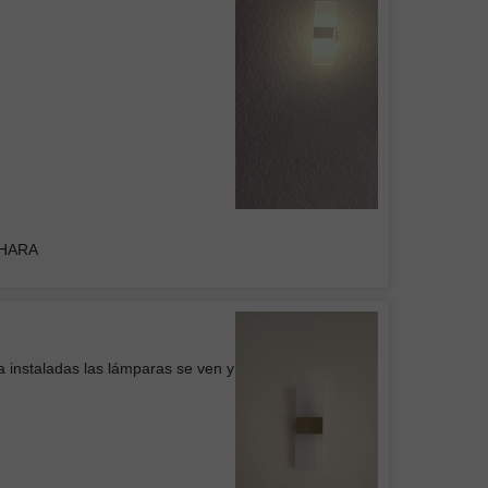
UPO INMOBILIARIO Y
RUCTOR DEL CENTRO
s luminarias, buen precio y buena
en general
Colgante Mil Luces BRITISH II Negra
DHARA
Belem
icio
a instaladas las lámparas se ven y
 de Pared WOOD