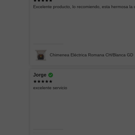
Andrey Moises
Excelente producto, lo recomiendo, esta hermosa la
Buenas lámparas
Lámpara de Pared ELIN 078
Chimenea Eléctrica Romana CH/Blanca GD
Jorge
EIDRIC
excelente servicio
Producto acorde a las imágenes, empacado
perfectamente
CHIMENEA ELÉCTRICA BLANCA