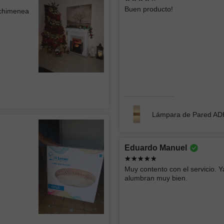
Jorge
ATK GR
Buen producto!
 chimenea
CONST
La lámpara se ve muy bien el único detalle
menor es que se ven algo los focos
Excelente
atención 
Lámpara de Techo tipo Plafón WEST 002
Lámpara 
Lámpara de Pared A
Roberto
Ericka 
Eduardo Manuel
Buen producto y rápida entrega
buen serv
Muy contento con el servicio. Y
alumbran muy bien.
Empotrado LED SIRAJ 012
Lámpara