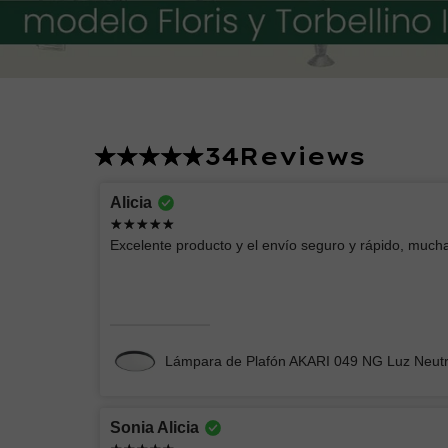
34
Reviews
Lucero
Alicia
Excelente producto
Excelente producto y el envío seguro y rápido, mucha
Chimenea Eléctrica Romana CH/Blanca
Lámpara de Plafón AKARI 049 NG Luz Neut
Sonia Alicia