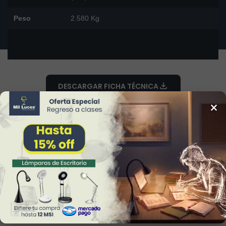
Peso
2.580 Kg
DESCARGAR FICHA TÉCNICA
×
34
Reviews