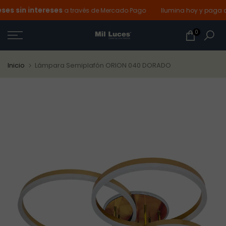
s sin intereses
Ir
a través de Mercado Pago
Ilumina hoy y paga des
al
0
contenido
Inicio
Lámpara Semiplafón ORION 040 DORADO