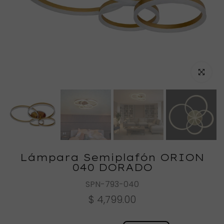
Haz clic
Lámpara Semiplafón ORION
040 DORADO
SPN-793-040
$ 4,799.00