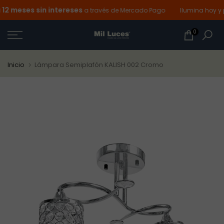
 meses sin intereses
Ir
a través de Mercado Pago
Ilumina hoy y pa
al
0
contenido
Inicio
Lámpara Semiplafón KALISH 002 Cromo