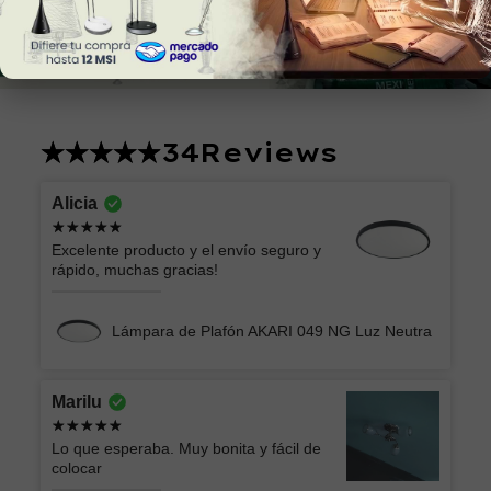
34
Reviews
Alicia
Excelente producto y el envío seguro y
rápido, muchas gracias!
Lámpara de Plafón AKARI 049 NG Luz Neutra
Marilu
Lo que esperaba. Muy bonita y fácil de
colocar