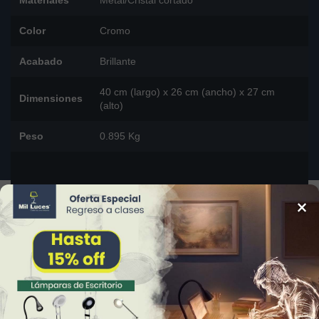
Color
Cromo
Acabado
Brillante
40 cm (largo) x 26 cm (ancho) x 27 cm
Dimensiones
(alto)
Peso
0.895 Kg
×
DESCARGAR FICHA TÉCNICA