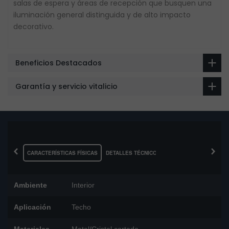
salas de espera y áreas de recepción que busquen una
iluminación general distinguida y de alto impacto
decorativo.
Beneficios Destacados
Garantía y servicio vitalicio
‹
›
CARACTERÍSTICAS FÍSICAS
DETALLES TÉCNICOS
Ambiente
Interior
Aplicación
Techo
Materiales
Metal/Cristal cortado