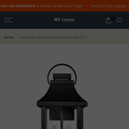
s sin intereses
Ir
a través de Mercado Pago
Ilumina hoy y paga de
al
0
contenido
Inicio
Lámpara de Pared Exterior CABOS II