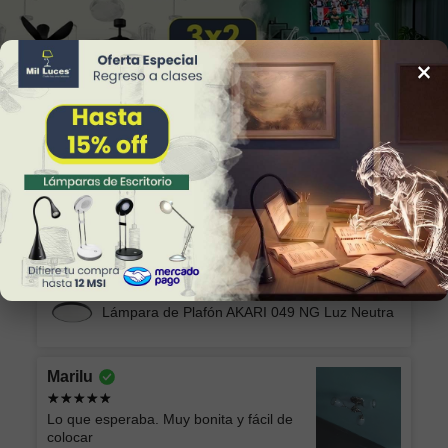
×
34
Reviews
Alicia
Excelente producto y el envío seguro y
rápido, muchas gracias!
Lámpara de Plafón AKARI 049 NG Luz Neutra
Marilu
Lo que esperaba. Muy bonita y fácil de
colocar