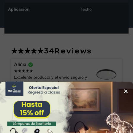
Aplicación
Techo
34
Reviews
Alicia
Excelente producto y el envío seguro y
rápido, muchas gracias!
×
Lámpara de Plafón AKARI 049 NG Luz Neutra
Marilu
Lo que esperaba. Muy bonita y fácil de