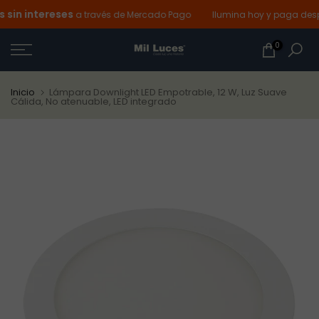
in intereses
Ir
a través de Mercado Pago
Ilumina hoy y paga despu
al
0
contenido
Inicio
Lámpara Downlight LED Empotrable, 12 W, Luz Suave
Cálida, No atenuable, LED integrado