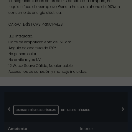
la integración de los chips de LED dentro de la lámpara, no
requiere foco de reemplazo. Genera hasta un ahorro del 90% en
consumo de energía eléctrica.
CARACTERÍSTICAS PRINCIPALES
LED integrado.
Corte de empotramiento de 15.3 cm.
Ángulo de apertura de 120°.
No genera calor.
No emite rayos UV.
12 W, Luz Suave Cálida, No atenuable.
Accesorios de conexión y montaje incluidos.
‹
›
CARACTERÍSTICAS FÍSICAS
DETALLES TÉCNICOS
Ambiente
Interior