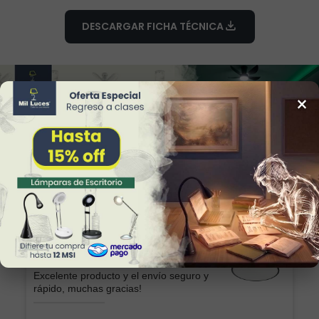
DESCARGAR FICHA TÉCNICA
×
34
Reviews
Alicia
Excelente producto y el envío seguro y
rápido, muchas gracias!