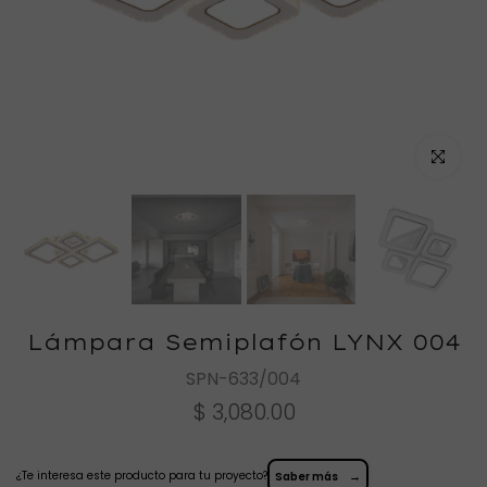
Haz clic
Lámpara Semiplafón LYNX 004
SPN-633/004
$ 3,080.00
¿Te interesa este producto para tu proyecto?
→
Saber más