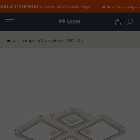
s sin intereses
Ir
a través de Mercado Pago
Ilumina hoy y paga de
al
0
contenido
Inicio
Lámpara Semiplafón LYNX 004