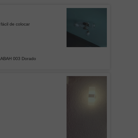
fácil de colocar
 de Plafón DUAN 001
KABAH 003 Dorado
UPO INMOBILIARIO Y
RUCTOR DEL CENTRO
s luminarias, buen precio y buena
en general
Colgante Mil Luces BRITISH II Negra