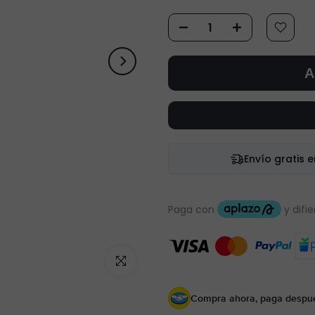
A
Envío gratis 
Haz clic para ampliar
Compra ahora, paga despu