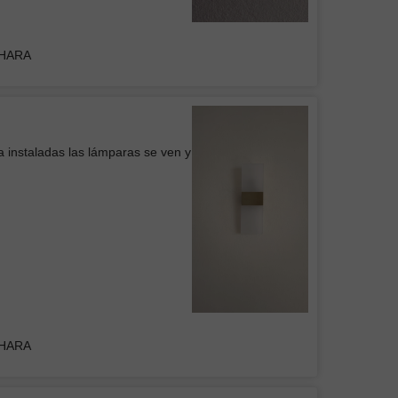
DHARA
Belem
icio
a instaladas las lámparas se ven y
 de Pared WOOD
cia
DHARA
elente producto, me encanta
el ventilador es muy útil y los
e intensidad de las lamparas