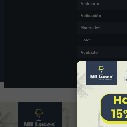
Ambiente
Aplicación
Materiales
Color
Acabado
Dimensiones