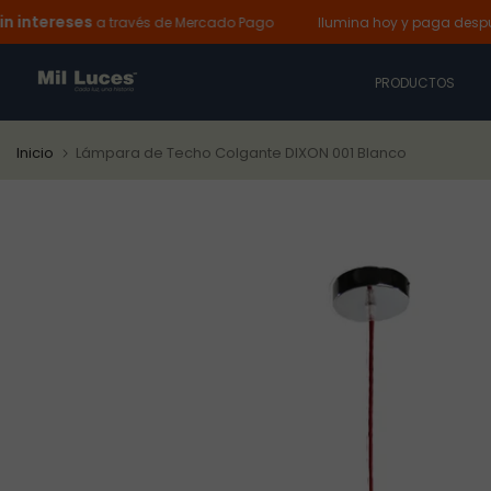
ereses
Has
Ir
a través de Mercado Pago
Ilumina hoy y paga después:
al
contenido
PRODUCTOS
Inicio
Lámpara de Techo Colgante DIXON 001 Blanco