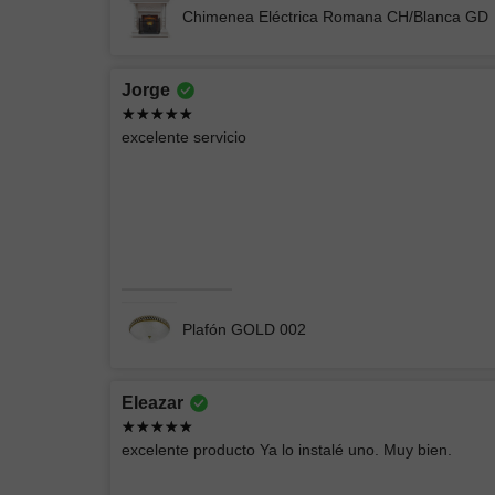
Chimenea Eléctrica Romana CH/Blanca GD
Jorge
EIDRIC
excelente servicio
Producto acorde a las imágenes, empacado
perfectamente
CHIMENEA ELÉCTRICA BLANCA
Plafón GOLD 002
Eleazar
Brian
excelente producto Ya lo instalé uno. Muy bien.
Buena compra, entrega rápido