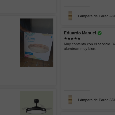
Lámpara de Pared A
Roberto
Ericka 
Eduardo Manuel
Buen producto y rápida entrega
buen serv
Muy contento con el servicio. Y
alumbran muy bien.
Empotrado LED SIRAJ 012
Lámpara
Arturo
Vera Lu
Lámpara de Pared A
todo muy bien muchas gracias
Es un exc
su diseño 
cambios d