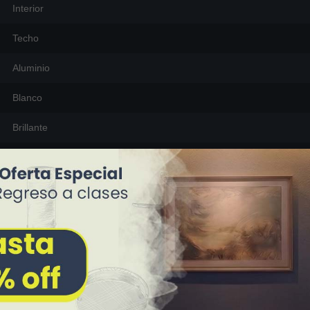
Interior
Techo
Aluminio
Blanco
Brillante
23 cm (largo) x 23 cm (ancho) x 115 cm (alto [ajustable])