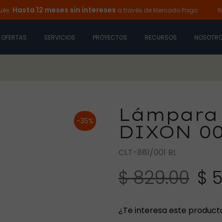
ta 12 meses sin intereses
a través de Mercado Pago
Ilumina 
OFERTAS
SERVICIOS
PROYECTOS
RECURSOS
NOSOTR
Lámpara 
-35%
DIXON 00
CLT-881/001 BL
$ 829.00
$ 
¿Te interesa este product