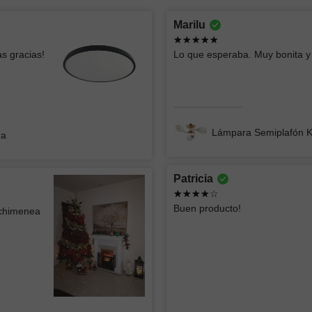
Montserrat lizbeth
oscar
Marilu
Ya había comprado esas lámparas y me
Todo bien
s gracias!
Lo que esperaba. Muy bonita y 
parecen geniales, el servicio fue súper
rápido y clara la info
Lámpara
Lámpara de Mesa ZIBAL
Lámpara Semiplafón 
ra
Patricia
Jorge
ATK GR
Buen producto!
 chimenea
CONST
La lámpara se ve muy bien el único detalle
menor es que se ven algo los focos
Excelente
atención 
Lámpara de Techo tipo Plafón WEST 002
Lámpara 