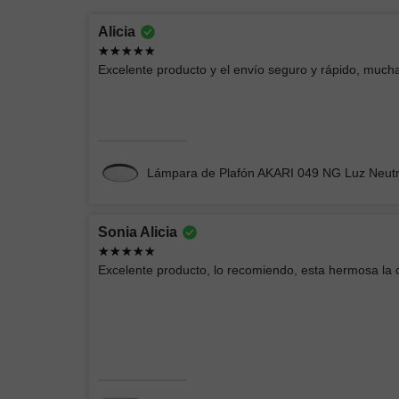
Lucero
Alicia
Excelente producto
Excelente producto y el envío seguro y rápido, mucha
Chimenea Eléctrica Romana CH/Blanca
Lámpara de Plafón AKARI 049 NG Luz Neut
Sonia Alicia
Andrey Moises
Excelente producto, lo recomiendo, esta hermosa la
Buenas lámparas
Lámpara de Pared ELIN 078