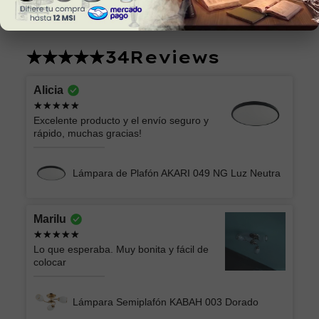
34
Reviews
Alicia
Excelente producto y el envío seguro y
rápido, muchas gracias!
Lámpara de Plafón AKARI 049 NG Luz Neutra
Marilu
Lo que esperaba. Muy bonita y fácil de
colocar
Lámpara Semiplafón KABAH 003 Dorado