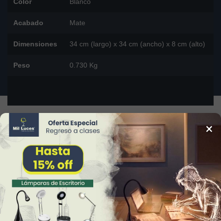
Color
Blanco
Acabado
Mate
Dimensiones
34 cm (largo) x 34 cm (ancho) x 8 cm (alto)
Peso
0.730 Kg
×
DESCARGAR FICHA TÉCNICA