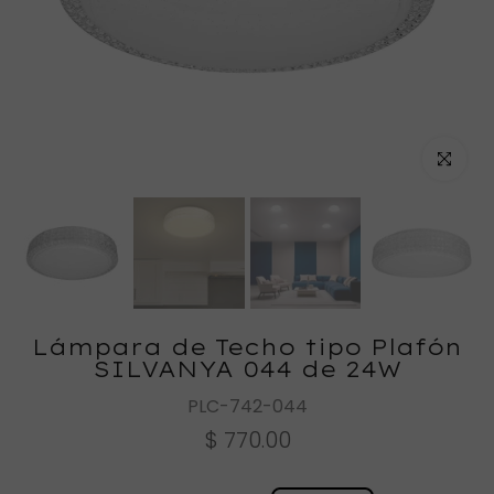
Haz clic
Lámpara de Techo tipo Plafón
SILVANYA 044 de 24W
PLC-742-044
$ 770.00