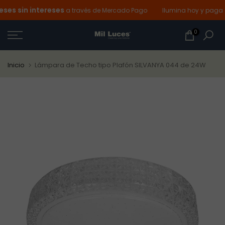
s sin intereses
Ir
a través de Mercado Pago
Ilumina hoy y paga de
al
0
contenido
Inicio
Lámpara de Techo tipo Plafón SILVANYA 044 de 24W