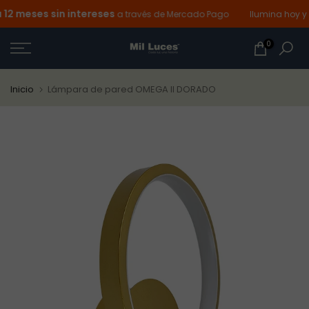
 meses sin intereses
Ir
a través de Mercado Pago
Ilumina hoy y p
al
0
contenido
Inicio
Lámpara de pared OMEGA II DORADO