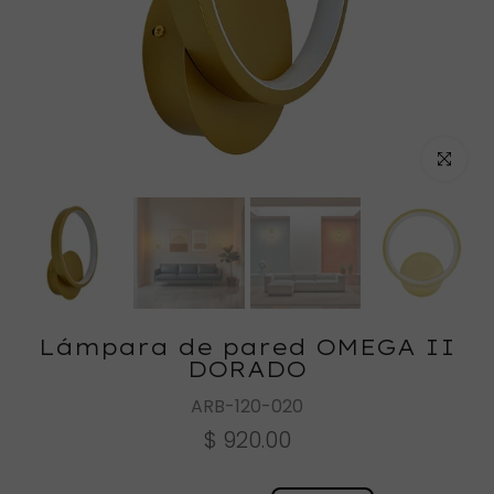
Haz clic
Lámpara de pared OMEGA II
DORADO
ARB-120-020
$ 920.00