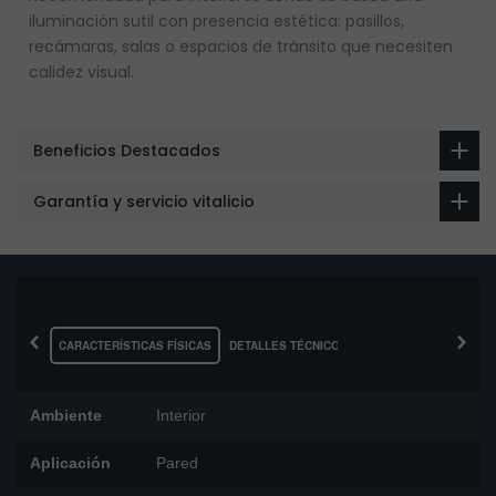
iluminación sutil con presencia estética: pasillos,
recámaras, salas o espacios de tránsito que necesiten
calidez visual.
Beneficios Destacados
Garantía y servicio vitalicio
‹
›
CARACTERÍSTICAS FÍSICAS
DETALLES TÉCNICOS
Ambiente
Interior
Aplicación
Pared