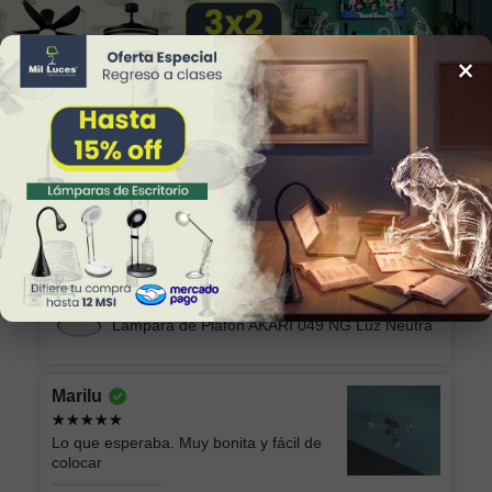
×
34
Reviews
Alicia
Excelente producto y el envío seguro y
rápido, muchas gracias!
Lámpara de Plafón AKARI 049 NG Luz Neutra
Marilu
Lo que esperaba. Muy bonita y fácil de
colocar