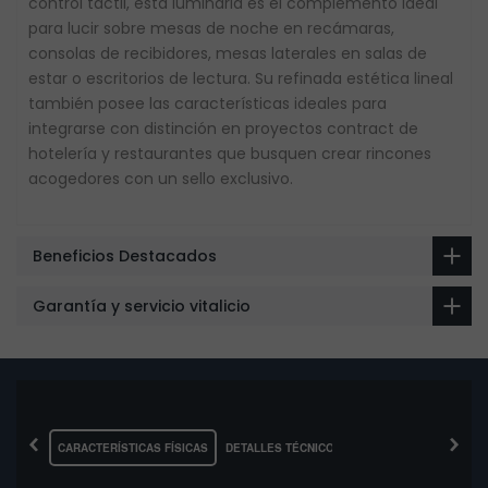
control táctil, esta luminaria es el complemento ideal
para lucir sobre mesas de noche en recámaras,
consolas de recibidores, mesas laterales en salas de
estar o escritorios de lectura. Su refinada estética lineal
también posee las características ideales para
integrarse con distinción en proyectos contract de
hotelería y restaurantes que busquen crear rincones
acogedores con un sello exclusivo.
Beneficios Destacados
Garantía y servicio vitalicio
‹
›
CARACTERÍSTICAS FÍSICAS
DETALLES TÉCNICOS