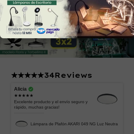
34
Reviews
Alicia
Excelente producto y el envío seguro y
rápido, muchas gracias!
Lámpara de Plafón AKARI 049 NG Luz Neutra