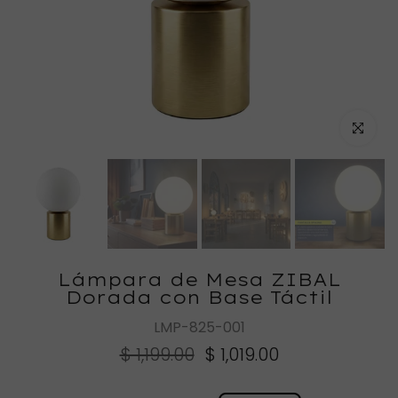
Haz clic
Lámpara de Mesa ZIBAL
Dorada con Base Táctil
LMP-825-001
$ 1,199.00
$ 1,019.00