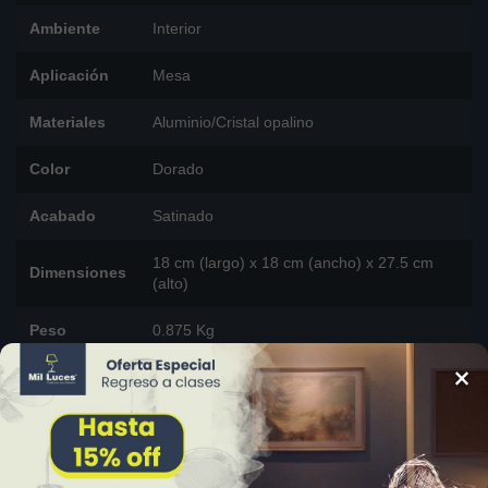
Ambiente
Interior
Aplicación
Mesa
Materiales
Aluminio/Cristal opalino
Color
Dorado
Acabado
Satinado
18 cm (largo) x 18 cm (ancho) x 27.5 cm
Dimensiones
(alto)
Peso
0.875 Kg
×
DESCARGAR FICHA TÉCNICA