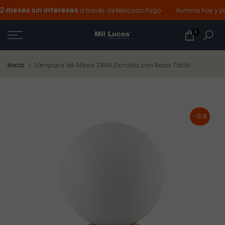
eses sin intereses
Ir
a través de Mercado Pago
Ilumina hoy y paga
al
0
contenido
Inicio
Lámpara de Mesa ZIBAL Dorada con Base Táctil
-15%