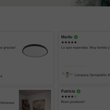
Montserrat lizbeth
oscar
Marilu
Ya había comprado esas lámparas y me
Todo bien
s gracias!
Lo que esperaba. Muy bonita y 
parecen geniales, el servicio fue súper
rápido y clara la info
Lámpara
Lámpara de Mesa ZIBAL
Lámpara Semiplafón 
ra
Patricia
Jorge
ATK GR
Buen producto!
 chimenea
CONST
La lámpara se ve muy bien el único detalle