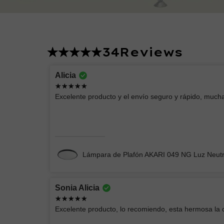
34
Reviews
Lucero
Alicia
Excelente producto
Excelente producto y el envío seguro y rápido, mucha
Chimenea Eléctrica Romana CH/Blanca
Lámpara de Plafón AKARI 049 NG Luz Neut
Sonia Alicia
Andrey Moises
Excelente producto, lo recomiendo, esta hermosa la
Buenas lámparas