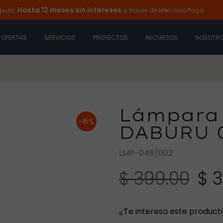
sta 12 meses sin intereses
a través de Mercado Pago
Ilumina
OFERTAS
SERVICIOS
PROYECTOS
RECURSOS
NOSOTR
Lámpara 
-15%
DABURU 0
LMP-046/002
$ 399.00
$ 
¿Te interesa este product