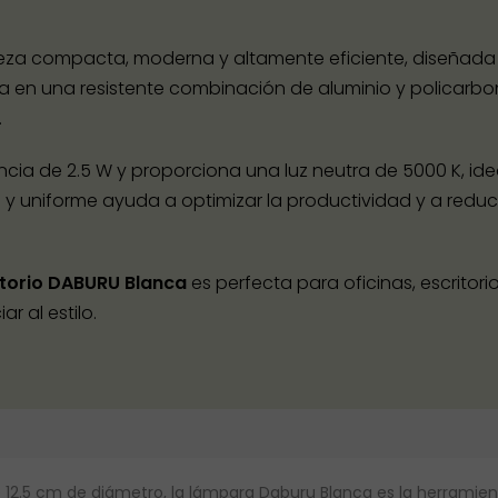
eza compacta, moderna y altamente eficiente, diseñada p
cada en una resistente combinación de aluminio y polica
.
ia de 2.5 W y proporciona una luz neutra de 5000 K, ide
ra y uniforme ayuda a optimizar la productividad y a redu
itorio DABURU Blanca
es perfecta para oficinas, escritor
 al estilo.
 de 12.5 cm de diámetro, la lámpara Daburu Blanca es la herrami