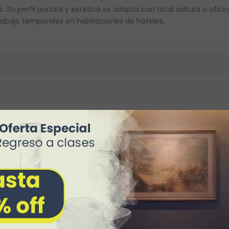
s. Su perfil portátil y estético se adapta con total soltura a of
abajo temporales en habitaciones de hoteles.
CARACTERÍSTICAS FÍSICAS
DETALLES TÉCNICOS
Interior