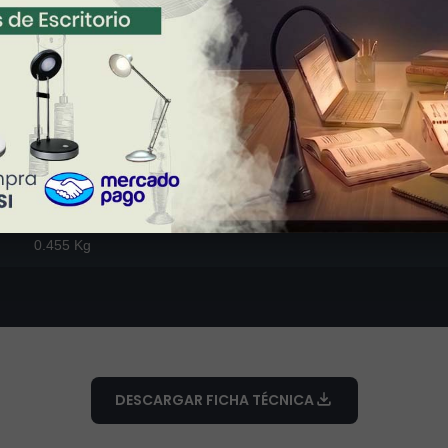
Mesa
Policarbonato/Acrílico
Blanco
Mate
12.5 cm (largo) x 12.5 cm (ancho) x 35.5 cm (alto)
0.455 Kg
DESCARGAR FICHA TÉCNICA