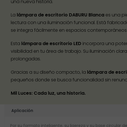
una nueva historia.
La
lámpara de escritorio DABURU Blanca
es una pi
lectura con una iluminación funcional. Está fabri
se integra fácilmente en espacios contemporáneos
Esta
lámpara de escritorio LED
incorpora una potenc
visibilidad en tu área de trabajo. Su iluminación cla
prolongadas.
Gracias a su diseño compacto, la
lámpara de escr
pequeños donde se busca funcionalidad sin renunciar
Mil Luces: Cada luz, una historia.
Aplicación
Por su formato inteligente, su ligereza y su base circular