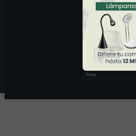
Aplicación
Materiales
Color
Acabado
Dimensiones
Peso