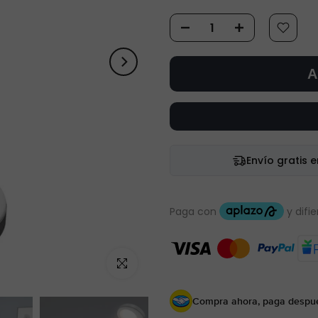
A
Envío gratis 
Haz clic para ampliar
Compra ahora, paga despu