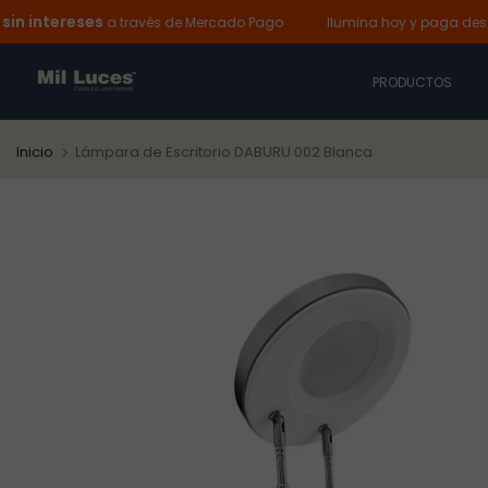
tereses
Ha
Ir
a través de Mercado Pago
Ilumina hoy y paga después:
al
contenido
PRODUCTOS
Inicio
Lámpara de Escritorio DABURU 002 Blanca