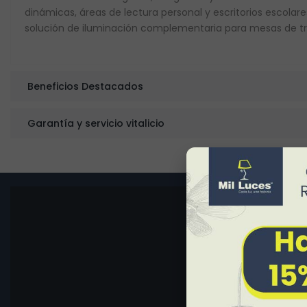
dinámicas, áreas de lectura personal y escritorios escolare
solución de iluminación complementaria para mesas de tr
Beneficios Destacados
Garantía y servicio vitalicio
Ambiente