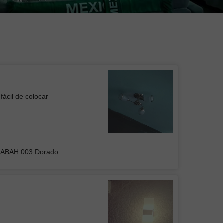
fácil de colocar
 de Plafón DUAN 001
KABAH 003 Dorado
UPO INMOBILIARIO Y
RUCTOR DEL CENTRO