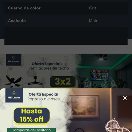
Cuerpo de color
Gris
Acabado
Mate
×
34
Reviews
Alicia