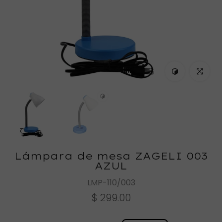
Ver en tu espa
Haz clic
Lámpara de mesa ZAGELI 003
AZUL
LMP-110/003
$ 299.00