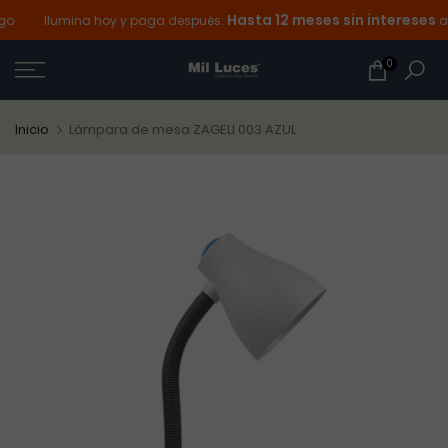
Hasta 12 meses sin intereses
Ir
Ilumina hoy y paga después:
a t
al
0
contenido
Inicio
Lámpara de mesa ZAGELI 003 AZUL