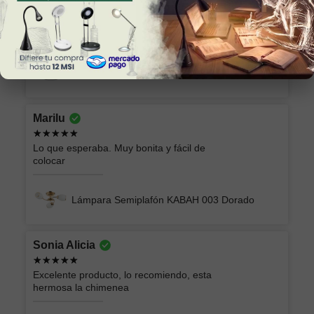
Excelente producto y el envío seguro y
rápido, muchas gracias!
Lámpara de Plafón AKARI 049 NG Luz Neutra
Marilu
Lo que esperaba. Muy bonita y fácil de
colocar
Lámpara Semiplafón KABAH 003 Dorado
Sonia Alicia
Excelente producto, lo recomiendo, esta
hermosa la chimenea