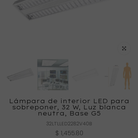
Haz clic
Lámpara de interior LED para
sobreponer, 32 W, Luz blanca
neutra, Base G5
32LTLLED2282V40B
$ 1,455.80