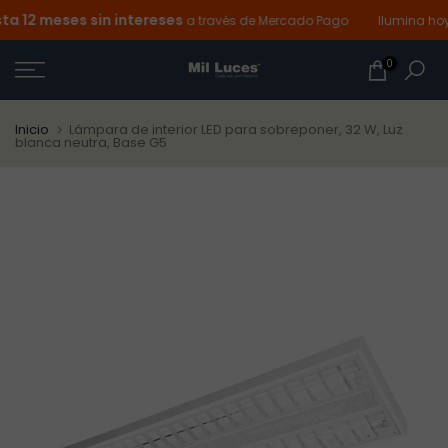
 12 meses sin intereses
Ir
a través de Mercado Pago
Ilumina hoy 
al
0
contenido
Inicio
Lámpara de interior LED para sobreponer, 32 W, Luz
blanca neutra, Base G5