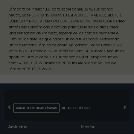
Lámpara de interior LED para sobreponer, 32 W, Luz blanca
neutra, Base G5 TRANSFORMA TU ESPACIO DE TRABAJO, SIENTETE
CÓMODO Y RINDE AL MÁXIMO CON ILUMINACIÓN INNOVADORA. Crea
atmósferas dinámicas y activas para tus tareas diarias, crea
una sensación de limpieza, reproduce los colores fielmente e
ilumina los detalles que hacen único a tu espacio. Terminado:
Blanco Material: Lámina de acero Aplicación: Techo Base: G5 x 2
Volts: 127 V ~ Potencia: 32 W Horas de vida: 15000 horas Ángulo de
apertura: 100° Color de luz: Luz blanca neutra Temperatura de
color: 4 000 K Flujo luminoso: 2800 lm Atenuable: No Incluye
Lámpara T5LED 16 W x 2
‹
›
CARACTERÍSTICAS FÍSICAS
DETALLES TÉCNICOS
Ambiente
Interior