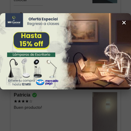
Lámpara Semiplafón KABAH 003 Dorado
×
Sonia Alicia
Excelente producto, lo recomiendo, esta
hermosa la chimenea
Chimenea Eléctrica Romana CH/Blanca GD
Patricia
Buen producto!