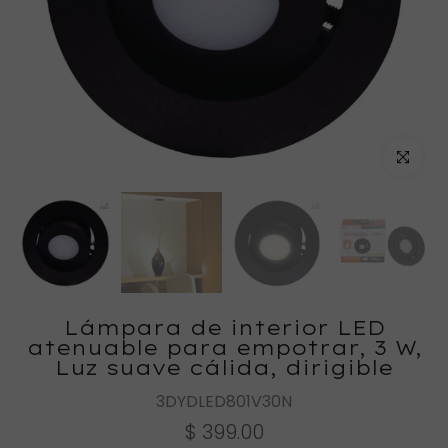
Haz clic
Lámpara de interior LED
atenuable para empotrar, 3 W,
Luz suave cálida, dirigible
3DYDLED801V30N
$ 399.00