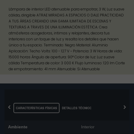
Lámpara de interior LED atenuable para empotrar, 3 W, Luz suave
cálida, dirigible ATRAE MIRADAS A ESPACIOS O DALE PRACTICIDAD
A TUS ÁREAS CREANDO UNA GAMA ILIMITADA DE ESCENAS Y
TEXTURAS A TRAVES DE UNA ILUMINACIÓN ESTÉTICA. Crea
atmósferas acogedoras, intimas y relajantes, decora tus
interiores con un toque de luz y resalta los detalles que hacen
único a tu espacio. Terminado: Negro Material: Aluminio
Aplicación: Techo Volts: 100 - 127 V ~ Potencia: 3 W Horas de vida:
15000 horas Ángulo de apertura: 90° Color de luz: Luz suave
cálida Temperatura de color: 3 000 K Flujo luminoso: 120 lm Corte
de empotramiento: 41 mm Atenuable: Si Atenuable
‹
›
CARACTERÍSTICAS FÍSICAS
DETALLES TÉCNICOS
Ambiente
Interior