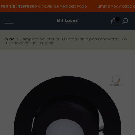
s sin intereses
Ir
a través de Mercado Pago
Ilumina hoy y paga de
al
0
contenido
Inicio
Lámpara de interior LED atenuable para empotrar, 3 W,
Luz suave cálida, dirigible