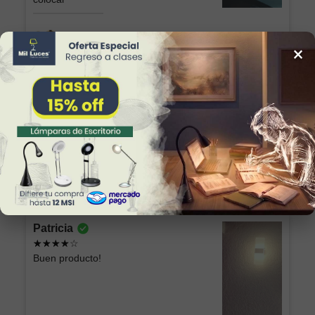
Lámpara Semiplafón KABAH 003 Dorado
×
Sonia Alicia
Excelente producto, lo recomiendo, esta
hermosa la chimenea
Chimenea Eléctrica Romana CH/Blanca GD
Patricia
Buen producto!