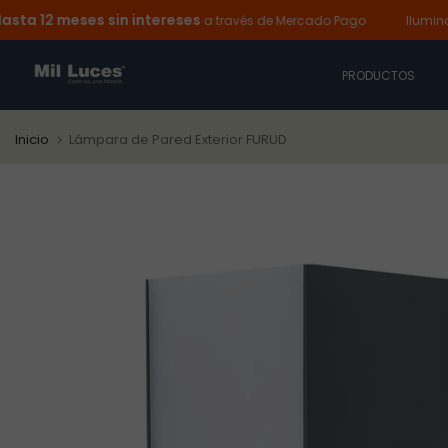
12 meses sin intereses
Ir
a través de Mercado Pago
Ilumina hoy
al
contenido
PRODUCTOS
Inicio
Lámpara de Pared Exterior FURUD