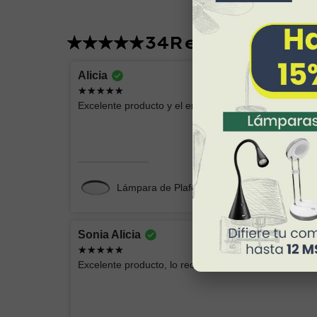
34
Reviews
Lucero
Alicia
Excelente producto
Excelente producto y el envío seguro y rápido, mucha
Chimenea Eléctrica Romana CH/Blanca
Lámpara de Plafón AKARI 049 NG Luz Neut
Sonia Alicia
Andrey Moises
Excelente producto, lo recomiendo, esta hermosa la
Buenas lámparas