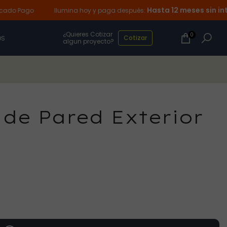
Hasta 12 meses sin intere
 Pago
Ilumina hoy y paga después:
¿Quieres Cotizar
0
Cotizar
OS
algun proyecto?
de Pared Exterior