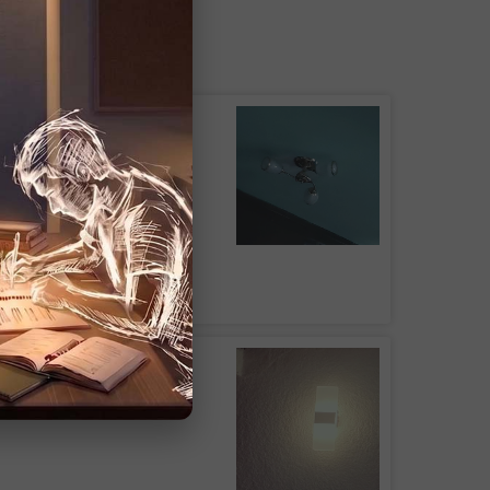
fácil de colocar
 de Plafón DUAN 001
KABAH 003 Dorado
UPO INMOBILIARIO Y
RUCTOR DEL CENTRO
s luminarias, buen precio y buena
en general