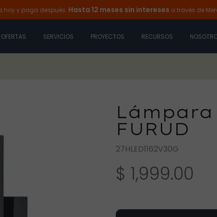
Hasta 12 meses sin intereses
 y paga después:
a través de Mercado
OFERTAS
SERVICIOS
PROYECTOS
RECURSOS
NOSOTR
Lámpara 
FURUD
27HLED1162V30G
$ 1,999.00