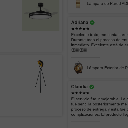
Lámpara de Pared A
todo muy bien muchas gracias
Es un exc
su diseño 
cambios d
Adriana
son hermo
CHIMENEA ELÉCTRICA BLANCA
sala y pe
Excelente trato, me contactar
Durante todo el proceso de ent
VENTIL
inmediato. Excelente está de en
LÁMPAR
👏🏽👏🏽
Lámpara Exterior de P
AMERICA LIZBETH
Excelente producto y la persona que me
Claudia
entrego super amable lo recomiendo
amplamente
El servicio fue inmejorable. La
d
fue sencilla posteriormente me
Lámpara Colgante Nuit 3L
proceso de entrega y esta fue 
complicaciones. El producto ll