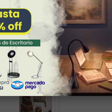
Montserrat lizbeth
oscar
Marilu
Ya había comprado esas lámparas y me
Todo bien
s gracias!
Lo que esperaba. Muy bonita y 
parecen geniales, el servicio fue súper
rápido y clara la info
Lámpara
Lámpara de Mesa ZIBAL
Lámpara Semiplafón 
ra
Patricia
Jorge
ATK GR
Buen producto!
 chimenea
CONST
La lámpara se ve muy bien el único detalle
menor es que se ven algo los focos
Excelente
atención 