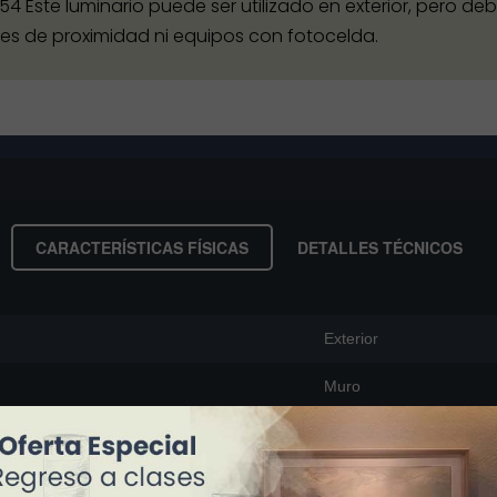
P: 54 Este luminario puede ser utilizado en exterior, pero d
res de proximidad ni equipos con fotocelda.
CARACTERÍSTICAS FÍSICAS
DETALLES TÉCNICOS
Exterior
Muro