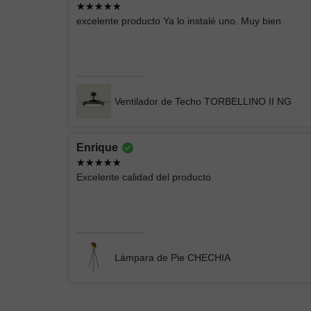
excelente producto Ya lo instalé uno. Muy bien.
Buena compra, entrega rápido
Lámpara Exterior Mil Luces BULUT 005 4100K 6W
Negro
Ventilador de Techo TORBELLINO II NG
Enrique
Mercedes
Excelente calidad del producto
Excelente Atención y buen producto me
gustó
Lámpara de Pie Loris: Diseño Moderno y Funcionalida
Lámpara de Pie CHECHIA