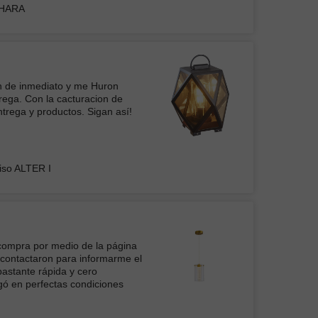
DHARA
elente producto, me encanta
el ventilador es muy útil y los
e intensidad de las lamparas
sas. Ya tengo una para la
dí otra igual para mi comedor.
on de inmediato y me Huron
rega. Con la cacturacion de
ADOR DE TECHO FANTASY DORADO CON
trega y productos. Sigan así!
A LED 72W
iso ALTER I
 compra por medio de la página
 contactaron para informarme el
bastante rápida y cero
egó en perfectas condiciones