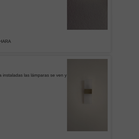
Colgante Mil Luces BRITISH II Negra
DHARA
Belem
icio
a instaladas las lámparas se ven y
 de Pared WOOD
cia