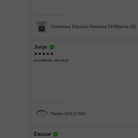
Lámpara de Pared ELIN 078
Chimenea Eléctrica Romana CH/Blanca GD
Jorge
EIDRIC
excelente servicio
Producto acorde a las imágenes, empacado
perfectamente
CHIMENEA ELÉCTRICA BLANCA
Plafón GOLD 002
Eleazar
Brian