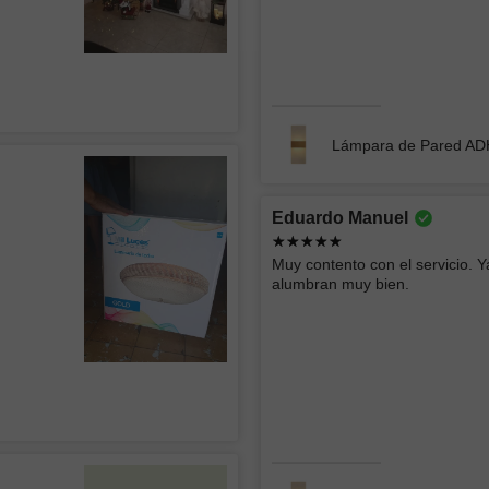
Lámpara de Techo tipo Plafón WEST 002
Lámpara 
Lámpara de Pared A
Roberto
Ericka 
Eduardo Manuel
Buen producto y rápida entrega
buen serv
Muy contento con el servicio. Y
alumbran muy bien.
Empotrado LED SIRAJ 012
Lámpara
Arturo
Vera Lu