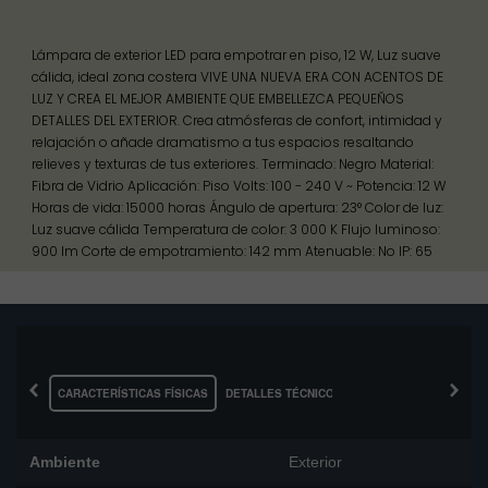
Lámpara de exterior LED para empotrar en piso, 12 W, Luz suave
cálida, ideal zona costera VIVE UNA NUEVA ERA CON ACENTOS DE
LUZ Y CREA EL MEJOR AMBIENTE QUE EMBELLEZCA PEQUEÑOS
DETALLES DEL EXTERIOR. Crea atmósferas de confort, intimidad y
relajación o añade dramatismo a tus espacios resaltando
relieves y texturas de tus exteriores. Terminado: Negro Material:
Fibra de Vidrio Aplicación: Piso Volts: 100 - 240 V ~ Potencia: 12 W
Horas de vida: 15000 horas Ángulo de apertura: 23° Color de luz:
Luz suave cálida Temperatura de color: 3 000 K Flujo luminoso:
900 lm Corte de empotramiento: 142 mm Atenuable: No IP: 65
‹
›
CARACTERÍSTICAS FÍSICAS
DETALLES TÉCNICOS
Ambiente
Exterior