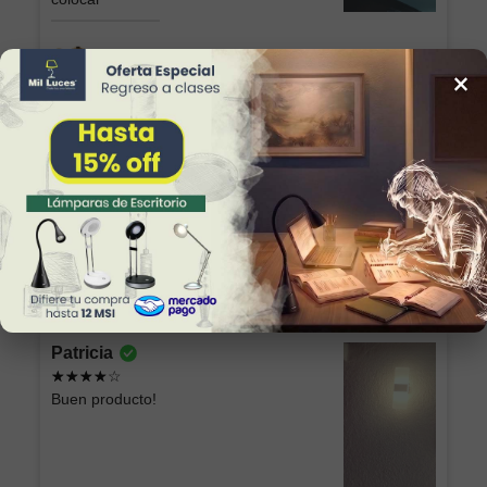
Lámpara Semiplafón KABAH 003 Dorado
×
Sonia Alicia
Excelente producto, lo recomiendo, esta
hermosa la chimenea
Chimenea Eléctrica Romana CH/Blanca GD
Patricia
Buen producto!