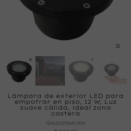
Haz clic
Lámpara de exterior LED para
empotrar en piso, 12 W, Luz
suave cálida, ideal zona
costera
12HLED615MV30N