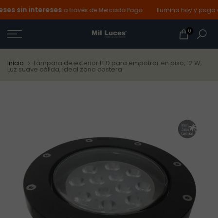
es sin intereses
Ir
a través de Mercado Pago
Ilumina hoy y paga d
al
0
contenido
Inicio
Lámpara de exterior LED para empotrar en piso, 12 W,
Luz suave cálida, ideal zona costera