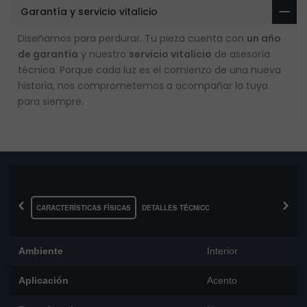
Garantía y servicio vitalicio
Diseñamos para perdurar. Tu pieza cuenta con
un año
de garantía
y nuestro
servicio vitalicio
de asesoría
técnica. Porque cada luz es el comienzo de una nueva
historia, nos comprometemos a acompañar la tuya
para siempre.
‹
›
CARACTERÍSTICAS FÍSICAS
DETALLES TÉCNICOS
Ambiente
Interior
Aplicación
Acento