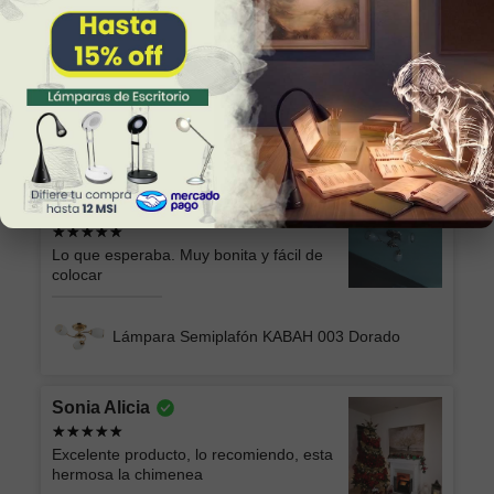
Alicia
Excelente producto y el envío seguro y
rápido, muchas gracias!
Lámpara de Plafón AKARI 049 NG Luz Neutra
Marilu
Lo que esperaba. Muy bonita y fácil de
colocar
Lámpara Semiplafón KABAH 003 Dorado
Sonia Alicia
Excelente producto, lo recomiendo, esta
hermosa la chimenea