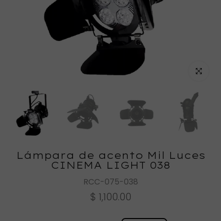
Haz clic
Lámpara de acento Mil Luces
CINEMA LIGHT 038
RCC-075-038
$ 1,100.00