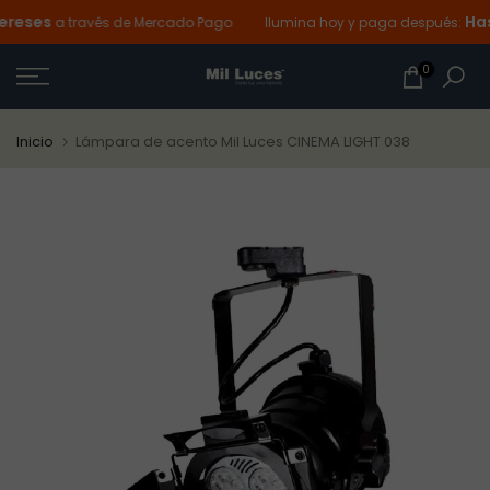
reses
Hasta
Ir
a través de Mercado Pago
Ilumina hoy y paga después:
al
0
contenido
Inicio
Lámpara de acento Mil Luces CINEMA LIGHT 038