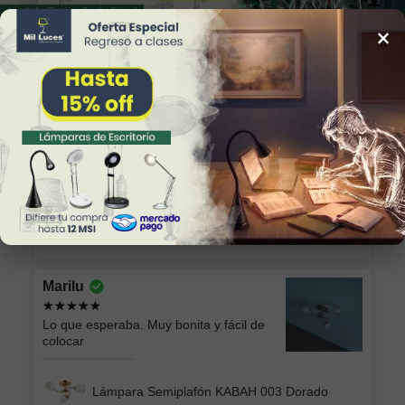
×
34
Reviews
Alicia
Excelente producto y el envío seguro y
rápido, muchas gracias!
Lámpara de Plafón AKARI 049 NG Luz Neutra
Marilu
Lo que esperaba. Muy bonita y fácil de
colocar
Lámpara Semiplafón KABAH 003 Dorado