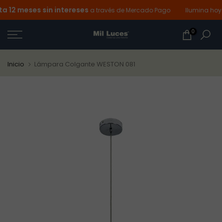
12 meses sin intereses
Ir
a través de Mercado Pago
Ilumina hoy y
al
0
contenido
Inicio
Lámpara Colgante WESTON 081