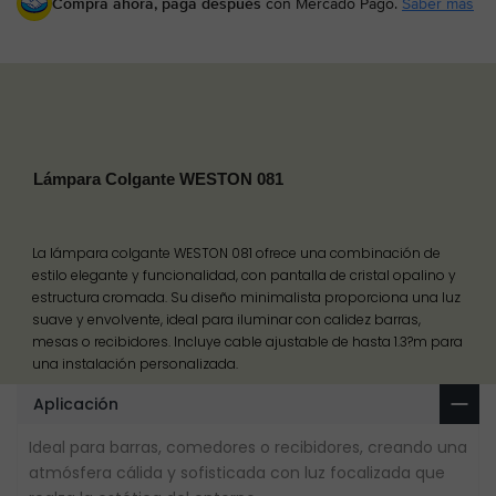
Compra ahora, paga después
con Mercado Pago.
Saber más
Lámpara Colgante WESTON 081
La lámpara colgante WESTON 081 ofrece una combinación de
estilo elegante y funcionalidad, con pantalla de cristal opalino y
estructura cromada. Su diseño minimalista proporciona una luz
suave y envolvente, ideal para iluminar con calidez barras,
mesas o recibidores. Incluye cable ajustable de hasta 1.3?m para
una instalación personalizada.
Aplicación
Ideal para barras, comedores o recibidores, creando una
atmósfera cálida y sofisticada con luz focalizada que