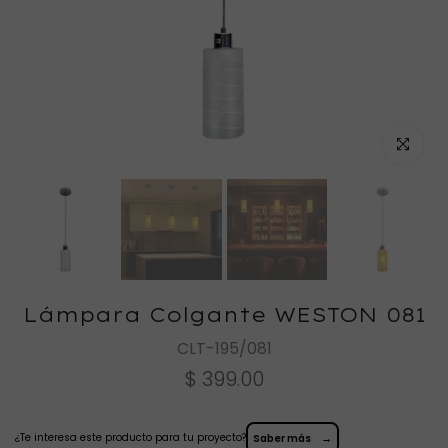
Haz clic
Lámpara Colgante WESTON 081
CLT-195/081
$ 399.00
¿Te interesa este producto para tu proyecto?
→
Saber más