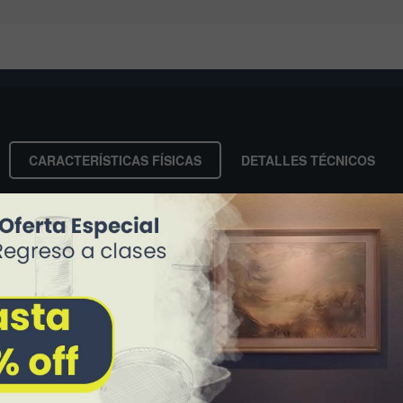
CARACTERÍSTICAS FÍSICAS
DETALLES TÉCNICOS
Interior
Techo
Aluminio
Negro
Mate