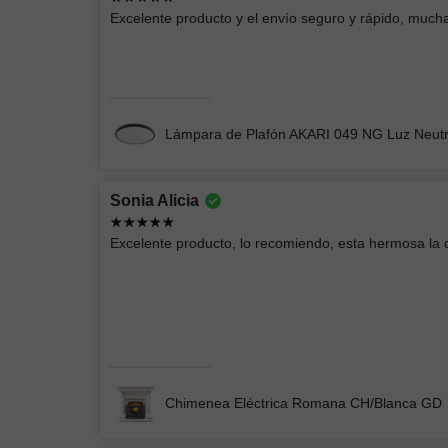
Excelente producto
Excelente producto y el envío seguro y rápido, mucha
Chimenea Eléctrica Romana CH/Blanca
Lámpara de Plafón AKARI 049 NG Luz Neut
Sonia Alicia
Andrey Moises
Excelente producto, lo recomiendo, esta hermosa la
Buenas lámparas
Lámpara de Pared ELIN 078
Chimenea Eléctrica Romana CH/Blanca GD