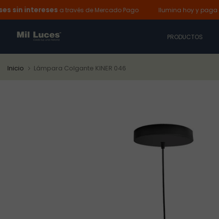
 intereses
Ir
a través de Mercado Pago
Ilumina hoy y paga despué
al
contenido
PRODUCTOS
Inicio
Lámpara Colgante KINER 046