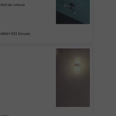
fácil de colocar
 de Plafón DUAN 001
KABAH 003 Dorado
UPO INMOBILIARIO Y
RUCTOR DEL CENTRO
s luminarias, buen precio y buena
en general
Colgante Mil Luces BRITISH II Negra