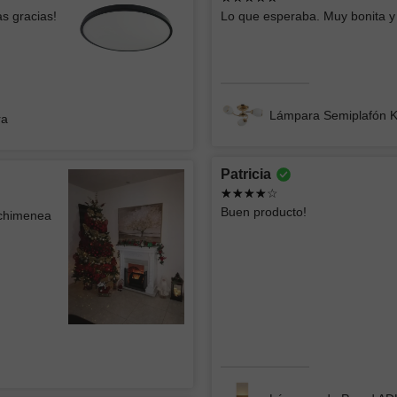
Ya había comprado esas lámparas y me
Todo bien
s gracias!
Lo que esperaba. Muy bonita y 
parecen geniales, el servicio fue súper
rápido y clara la info
Lámpara
Lámpara de Mesa ZIBAL
Lámpara Semiplafón 
ra
Patricia
Jorge
ATK GR
Buen producto!
 chimenea
CONST
La lámpara se ve muy bien el único detalle
menor es que se ven algo los focos
Excelente
atención 
Lámpara de Techo tipo Plafón WEST 002
Lámpara 