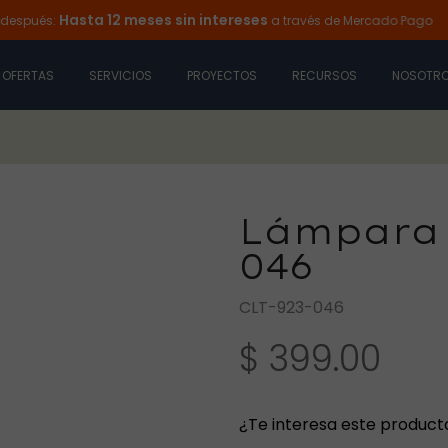
Hasta 12 meses sin intereses
s:
a través de Mercado Pago
Ilu
OFERTAS
SERVICIOS
PROYECTOS
RECURSOS
NOSOTR
Lámpara
046
CLT-923-046
$ 399.00
¿Te interesa este product