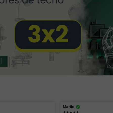
Montserrat lizbeth
oscar
Marilu