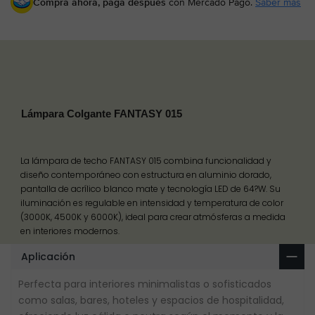
Compra ahora, paga después
con Mercado Pago.
Saber más
Lámpara Colgante FANTASY 015
La lámpara de techo FANTASY 015 combina funcionalidad y
diseño contemporáneo con estructura en aluminio dorado,
pantalla de acrílico blanco mate y tecnología LED de 64?W. Su
iluminación es regulable en intensidad y temperatura de color
(3000K, 4500K y 6000K), ideal para crear atmósferas a medida
en interiores modernos.
Aplicación
Perfecta para interiores minimalistas o sofisticados
como salas, bares, hoteles y espacios de hospitalidad,