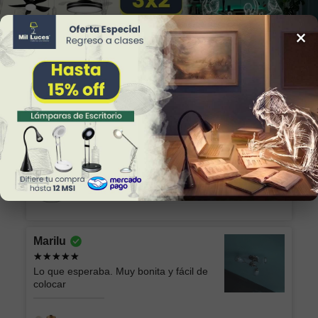
×
34
Reviews
Alicia
Excelente producto y el envío seguro y
rápido, muchas gracias!
Lámpara de Plafón AKARI 049 NG Luz Neutra
Marilu
Lo que esperaba. Muy bonita y fácil de
colocar