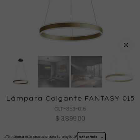
Haz clic
Lámpara Colgante FANTASY 015
CLT-853-015
$ 3,899.00
¿Te interesa este producto para tu proyecto?
→
Saber más