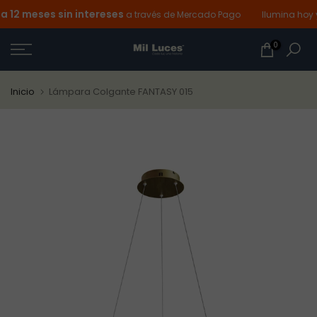
12 meses sin intereses
Ir
a través de Mercado Pago
Ilumina hoy y 
al
0
contenido
Inicio
Lámpara Colgante FANTASY 015