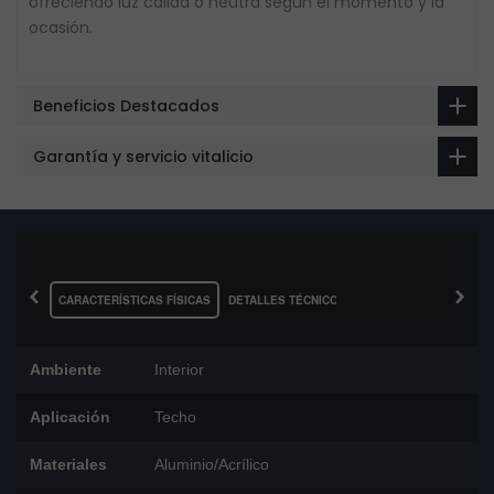
ofreciendo luz cálida o neutra según el momento y la
ocasión.
Beneficios Destacados
Garantía y servicio vitalicio
‹
›
CARACTERÍSTICAS FÍSICAS
DETALLES TÉCNICOS
Ambiente
Interior
Aplicación
Techo
Materiales
Aluminio/Acrílico