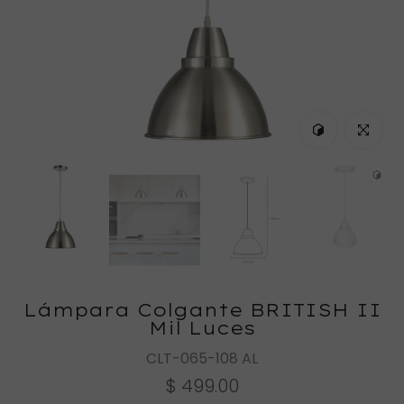
Ver en tu espa
Haz clic
Lámpara Colgante BRITISH II
Mil Luces
CLT-065-108 AL
$ 499.00