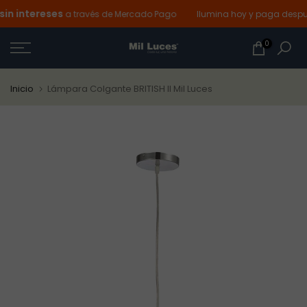
n intereses
Ir
a través de Mercado Pago
Ilumina hoy y paga después
al
0
contenido
Inicio
Lámpara Colgante BRITISH II Mil Luces