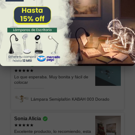
Alicia
Excelente producto y el envío seguro y
rápido, muchas gracias!
Lámpara de Plafón AKARI 049 NG Luz Neutra
Marilu
Lo que esperaba. Muy bonita y fácil de
colocar
Lámpara Semiplafón KABAH 003 Dorado
Sonia Alicia
Excelente producto, lo recomiendo, esta