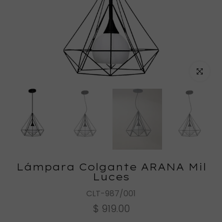
Haz clic
Lámpara Colgante ARANA Mil
Luces
CLT-987/001
$ 919.00