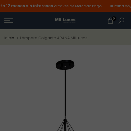
12 meses sin intereses
Ir
a través de Mercado Pago
Ilumina hoy y
al
0
contenido
Inicio
Lámpara Colgante ARANA Mil Luces