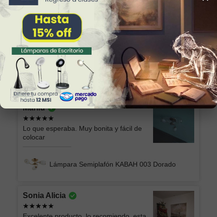
Alicia
Excelente producto y el envío seguro y
rápido, muchas gracias!
Lámpara de Plafón AKARI 049 NG Luz Neutra
Marilu
Lo que esperaba. Muy bonita y fácil de
colocar
Lámpara Semiplafón KABAH 003 Dorado
Sonia Alicia
Excelente producto, lo recomiendo, esta