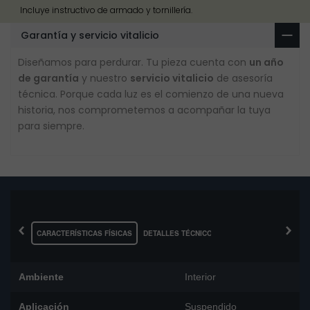
Incluye instructivo de armado y tornillería.
Garantía y servicio vitalicio
Diseñamos para perdurar. Tu pieza cuenta con
un año
de garantía
y nuestro
servicio vitalicio
de asesoría
técnica. Porque cada luz es el comienzo de una nueva
historia, nos comprometemos a acompañar la tuya
para siempre.
‹
›
CARACTERÍSTICAS FÍSICAS
DETALLES TÉCNICOS
Ambiente
Interior
Aplicación
Suspendido