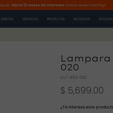
Hasta 12 meses sin intereses
a través de Mercado Pago
Ilumi
OFERTAS
SERVICIOS
PROYECTOS
RECURSOS
NOSOTR
Lampara 
020
CLT-853-020
$ 5,699.00
¿Te interesa este product