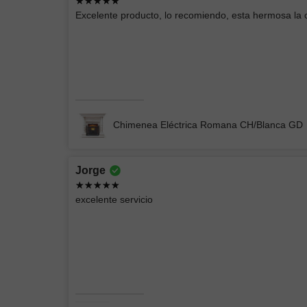
Andrey Moises
Excelente producto, lo recomiendo, esta hermosa la
Buenas lámparas
Lámpara de Pared ELIN 078
Chimenea Eléctrica Romana CH/Blanca GD
Jorge
EIDRIC
excelente servicio
Producto acorde a las imágenes, empacado
perfectamente
CHIMENEA ELÉCTRICA BLANCA