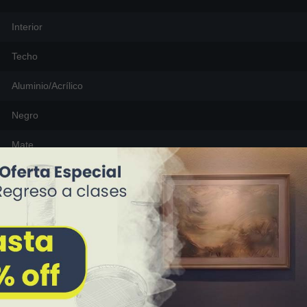
Interior
Techo
Aluminio/Acrílico
Negro
Mate
60 cm (largo) x 60 cm (ancho) x 150 cm (alto [ajustable])
4.5Kg