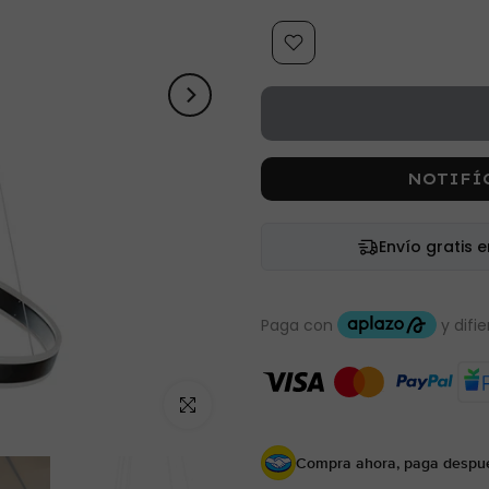
NOTIFÍ
Envío gratis 
Haz clic para ampliar
Compra ahora, paga despu