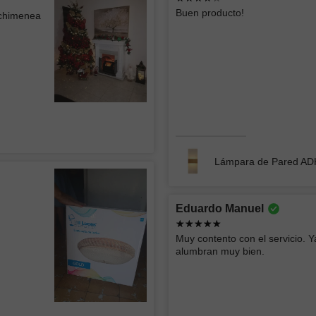
Jorge
ATK GR
Buen producto!
 chimenea
CONST
La lámpara se ve muy bien el único detalle
menor es que se ven algo los focos
Excelente
atención 
Lámpara de Techo tipo Plafón WEST 002
Lámpara 
Lámpara de Pared A
Roberto
Ericka 
Eduardo Manuel
Buen producto y rápida entrega
buen serv
Muy contento con el servicio. Y
alumbran muy bien.
Empotrado LED SIRAJ 012
Lámpara