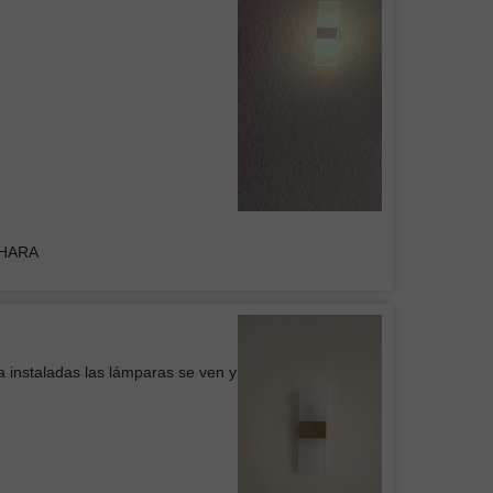
UPO INMOBILIARIO Y
RUCTOR DEL CENTRO
s luminarias, buen precio y buena
en general
Colgante Mil Luces BRITISH II Negra
DHARA
Belem
icio
a instaladas las lámparas se ven y
 de Pared WOOD