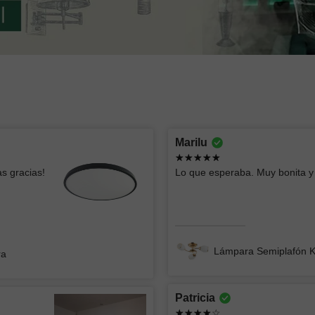
Montserrat lizbeth
oscar
Marilu
Ya había comprado esas lámparas y me
Todo bien
s gracias!
Lo que esperaba. Muy bonita y 
parecen geniales, el servicio fue súper
rápido y clara la info
Lámpara
Lámpara de Mesa ZIBAL
Lámpara Semiplafón 
ra
Patricia