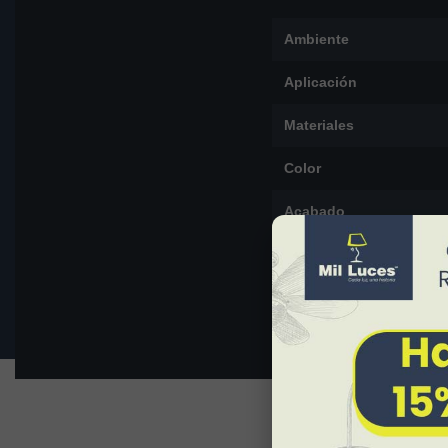
Ambiente
Aplicación
Materiales
Color
Acabado
Dimensiones
Peso