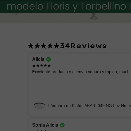
34
Reviews
Lucero
Alicia
Excelente producto
Excelente producto y el envío seguro y rápido, mucha
Chimenea Eléctrica Romana CH/Blanca
Lámpara de Plafón AKARI 049 NG Luz Neut
Sonia Alicia