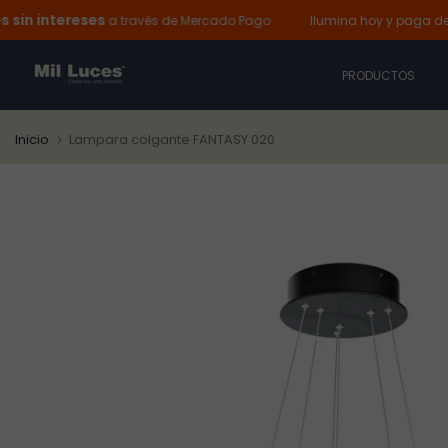
ntereses
Ir
a través de Mercado Pago
Ilumina hoy y paga después:
al
contenido
PRODUCTOS
Inicio
Lampara colgante FANTASY 020