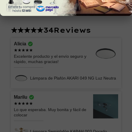
34
Reviews
Alicia
Excelente producto y el envío seguro y
rápido, muchas gracias!
Lámpara de Plafón AKARI 049 NG Luz Neutra
Marilu
Lo que esperaba. Muy bonita y fácil de
colocar
Lámpara Semiplafón KABAH 003 Dorado