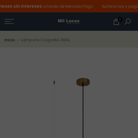
es sin intereses
Ir
a través de Mercado Pago
Ilumina hoy y paga d
al
0
contenido
Inicio
Lámpara Colgante ZIBAL