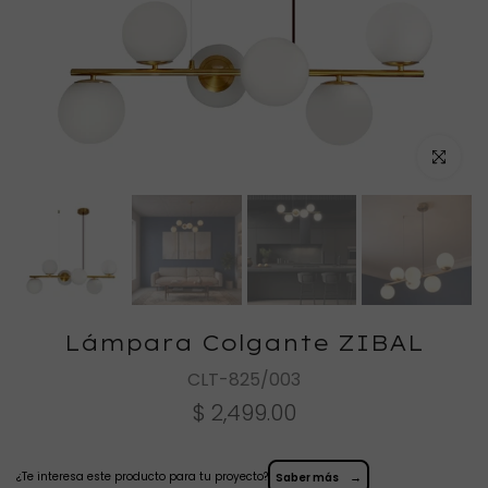
Haz clic
Lámpara Colgante ZIBAL
CLT-825/003
$ 2,499.00
¿Te interesa este producto para tu proyecto?
→
Saber más