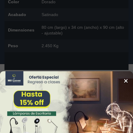
Color
Dorado
Acabado
Satinado
80 cm (largo) x 34 cm (ancho) x 90 cm (alto
Dimensiones
- ajustable)
Peso
2.450 Kg
×
DESCARGAR FICHA TÉCNICA