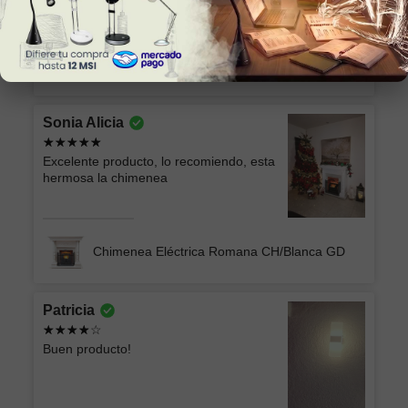
colocar
Lámpara Semiplafón KABAH 003 Dorado
Sonia Alicia
Excelente producto, lo recomiendo, esta
hermosa la chimenea
Chimenea Eléctrica Romana CH/Blanca GD
Patricia
Buen producto!