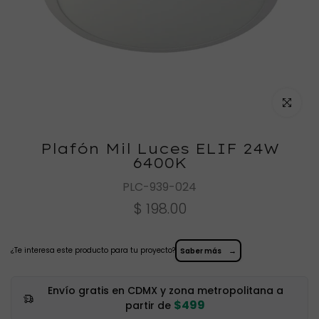
Haz clic
Plafón Mil Luces ELIF 24W
6400K
PLC-939-024
$ 198.00
¿Te interesa este producto para tu proyecto?
→
Saber más
Envío gratis en CDMX y zona metropolitana a
$499
partir de