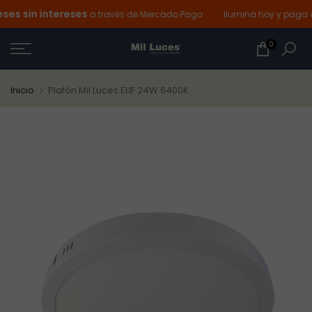
s sin intereses
Ir
a través de Mercado Pago
Ilumina hoy y paga de
al
0
contenido
Inicio
Plafón Mil Luces ELIF 24W 6400K