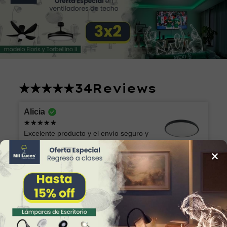
34
Reviews
Alicia
Excelente producto y el envío seguro y
rápido, muchas gracias!
×
Lámpara de Plafón AKARI 049 NG Luz Neutra
Marilu
Lo que esperaba. Muy bonita y fácil de