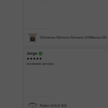
Buenas lámparas
Lámpara de Pared ELIN 078
Chimenea Eléctrica Romana CH/Blanca GD
Jorge
EIDRIC
excelente servicio
Producto acorde a las imágenes, empacado
perfectamente
CHIMENEA ELÉCTRICA BLANCA
Plafón GOLD 002