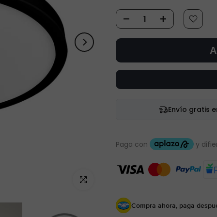
A
Envío gratis 
Haz clic para ampliar
Compra ahora, paga despu