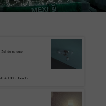
fácil de colocar
 de Plafón DUAN 001
KABAH 003 Dorado
UPO INMOBILIARIO Y