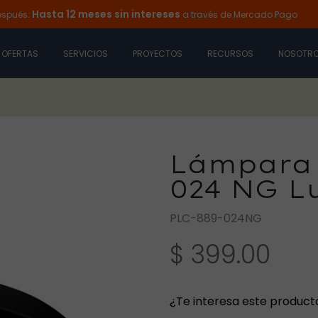
Hasta 12 meses sin intereses
a través de Mercado Pago
Ilumi
OFERTAS
SERVICIOS
PROYECTOS
RECURSOS
NOSOTR
Lámpara 
024 NG L
PLC-889-024NG
$ 399.00
¿Te interesa este product