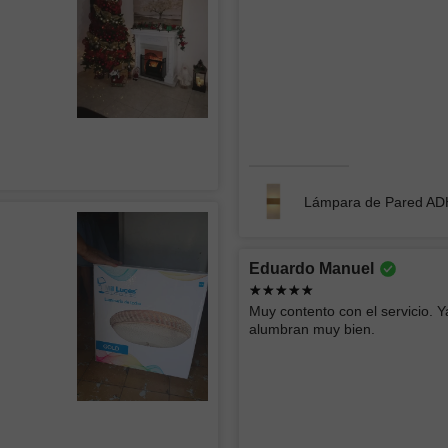
CONST
La lámpara se ve muy bien el único detalle
menor es que se ven algo los focos
Excelente
atención 
Lámpara de Techo tipo Plafón WEST 002
Lámpara 
Lámpara de Pared A
Roberto
Ericka 
Eduardo Manuel
Buen producto y rápida entrega
buen serv
Muy contento con el servicio. Y
alumbran muy bien.
Empotrado LED SIRAJ 012
Lámpara