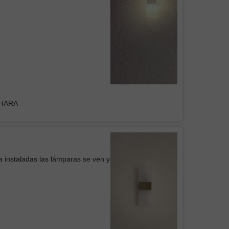
RUCTOR DEL CENTRO
s luminarias, buen precio y buena
en general
Colgante Mil Luces BRITISH II Negra
DHARA
Belem
icio
a instaladas las lámparas se ven y
 de Pared WOOD