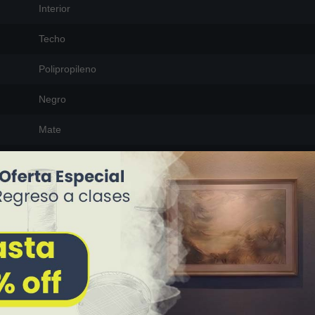
Interior
Techo
Polipropileno
Negro
Mate
23 cm (largo) x 23 cm (ancho) x 2 cm (alto)
0.530 Kg
DESCARGAR FICHA TÉCNICA