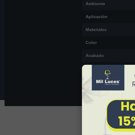
Ambiente
Aplicación
Materiales
Color
Acabado
Dimensiones
Peso