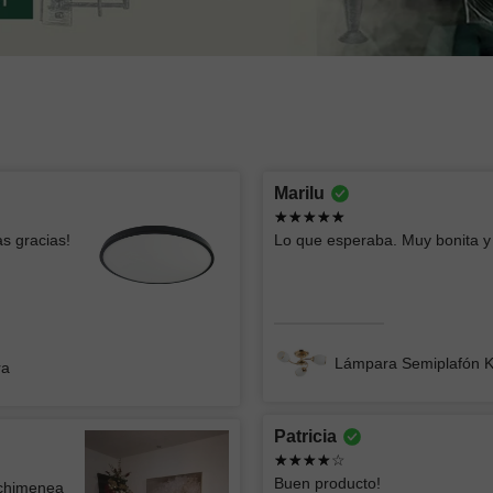
Montserrat lizbeth
oscar
Marilu
Ya había comprado esas lámparas y me
Todo bien
s gracias!
Lo que esperaba. Muy bonita y 
parecen geniales, el servicio fue súper
rápido y clara la info
Lámpara
Lámpara de Mesa ZIBAL
Lámpara Semiplafón 
ra
Patricia
Jorge
ATK GR
Buen producto!
 chimenea