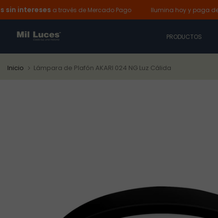
ntereses
Ir
a través de Mercado Pago
Ilumina hoy y paga después:
al
contenido
PRODUCTOS
Inicio
Lámpara de Plafón AKARI 024 NG Luz Cálida