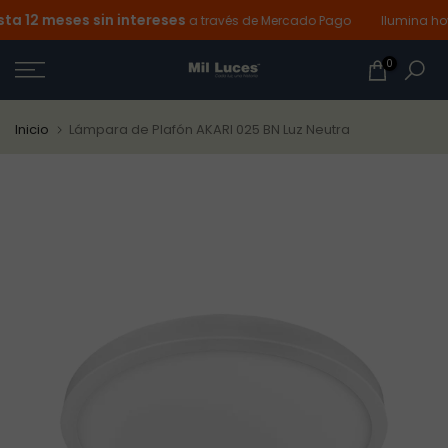
 12 meses sin intereses
Ir
a través de Mercado Pago
Ilumina hoy 
al
0
contenido
Inicio
Lámpara de Plafón AKARI 025 BN Luz Neutra