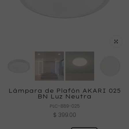
Haz clic
Lámpara de Plafón AKARI 025
BN Luz Neutra
PLC-889-025
$ 399.00