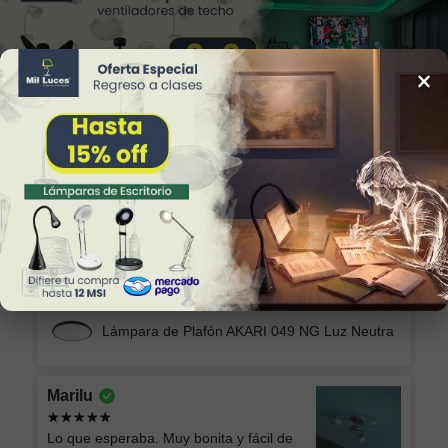
×
34
Reviews
Alicia
Excelente producto y el envío seguro y
rápido, muchas gracias!
Lámpara de Plafón AKARI 049 NG Luz Neutra
Marilu
Lo que esperaba. Muy bonita y fácil de