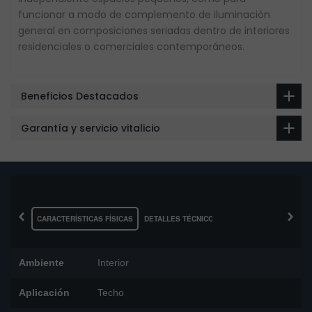
funcionar a modo de complemento de iluminación
general en composiciones seriadas dentro de interiores
residenciales o comerciales contemporáneos.
Beneficios Destacados
Garantía y servicio vitalicio
‹
›
CARACTERÍSTICAS FÍSICAS
DETALLES TÉCNICOS
Ambiente
Interior
Aplicación
Techo