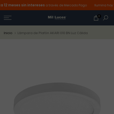
2 meses sin intereses
Ir
a través de Mercado Pago
Ilumina hoy y 
al
0
contenido
Inicio
Lámpara de Plafón AKARI 010 BN Luz Cálida