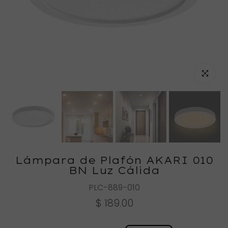
Haz clic
Lámpara de Plafón AKARI 010
BN Luz Cálida
PLC-889-010
$ 189.00