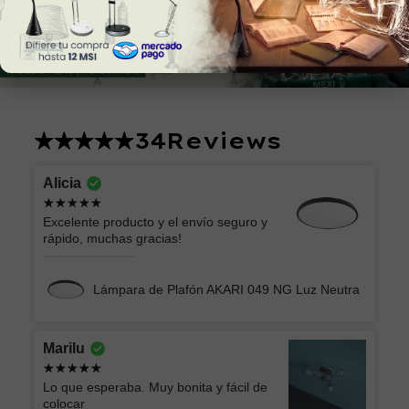
34
Reviews
Alicia
Excelente producto y el envío seguro y
rápido, muchas gracias!
Lámpara de Plafón AKARI 049 NG Luz Neutra
Marilu
Lo que esperaba. Muy bonita y fácil de
colocar