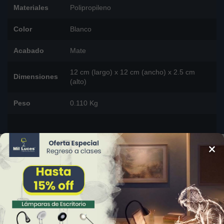
Materiales
Polipropileno
Color
Blanco
Acabado
Mate
12 cm (largo) x 12 cm (ancho) x 2.5 cm
Dimensiones
(alto)
Peso
0.110 Kg
×
DESCARGAR FICHA TÉCNICA