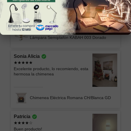
Marilu
Lo que esperaba. Muy bonita y fácil de
colocar
Lámpara Semiplafón KABAH 003 Dorado
Sonia Alicia
Excelente producto, lo recomiendo, esta
hermosa la chimenea
Chimenea Eléctrica Romana CH/Blanca GD
Patricia
Buen producto!