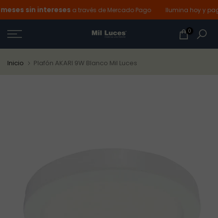
eses sin intereses
Ir
a través de Mercado Pago
Ilumina hoy y paga
al
0
contenido
Inicio
Plafón AKARI 9W Blanco Mil Luces