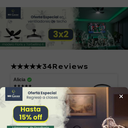
34
Reviews
Alicia
Excelente producto y el envío seguro y
×
rápido, muchas gracias!
Lámpara de Plafón AKARI 049 NG Luz Neutra