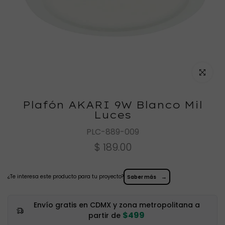
Haz clic
Plafón AKARI 9W Blanco Mil
Luces
PLC-889-009
$ 189.00
¿Te interesa este producto para tu proyecto?
→
Saber más
Envío gratis en CDMX y zona metropolitana a
$499
partir de