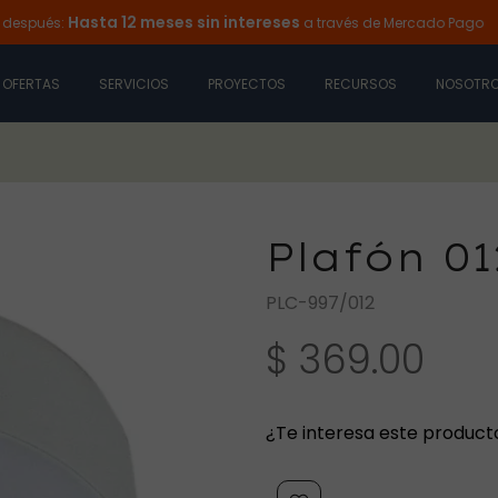
Hasta 12 meses sin intereses
és:
a través de Mercado Pago
Il
OFERTAS
SERVICIOS
PROYECTOS
RECURSOS
NOSOTR
Plafón 01
PLC-997/012
$ 369.00
¿Te interesa este product