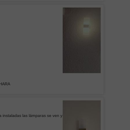
UPO INMOBILIARIO Y
RUCTOR DEL CENTRO
s luminarias, buen precio y buena
en general
Colgante Mil Luces BRITISH II Negra
DHARA
Belem
icio
a instaladas las lámparas se ven y
 de Pared WOOD