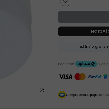
NOTIFÍ
Envío gratis 
Haz clic para ampliar
Compra ahora, paga despu