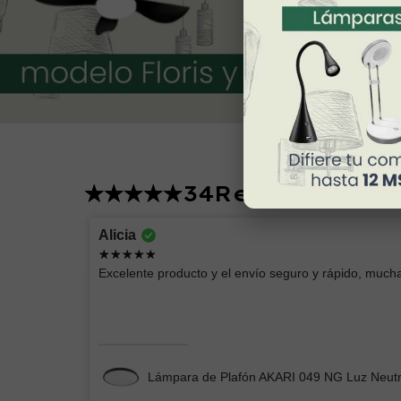
34
Reviews
Lucero
Alicia
Excelente producto
Excelente producto y el envío seguro y rápido, mucha
Chimenea Eléctrica Romana CH/Blanca
Lámpara de Plafón AKARI 049 NG Luz Neut