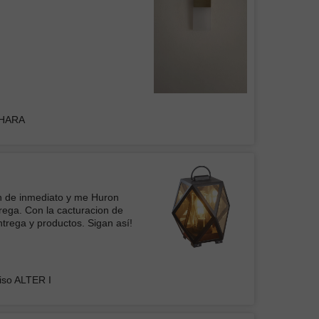
cia
DHARA
elente producto, me encanta
el ventilador es muy útil y los
e intensidad de las lamparas
sas. Ya tengo una para la
dí otra igual para mi comedor.
on de inmediato y me Huron
rega. Con la cacturacion de
ADOR DE TECHO FANTASY DORADO CON
trega y productos. Sigan así!
A LED 72W
iso ALTER I