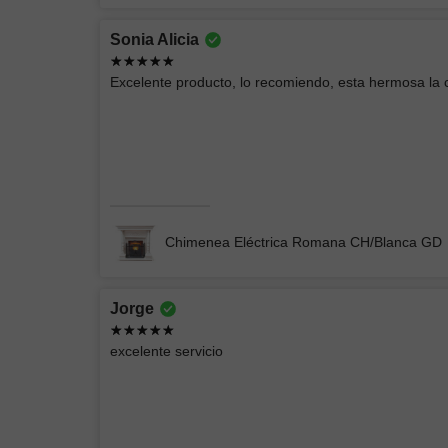
Sonia Alicia
Andrey Moises
Excelente producto, lo recomiendo, esta hermosa la
Buenas lámparas
Lámpara de Pared ELIN 078
Chimenea Eléctrica Romana CH/Blanca GD
Jorge
EIDRIC
excelente servicio
Producto acorde a las imágenes, empacado
perfectamente
CHIMENEA ELÉCTRICA BLANCA