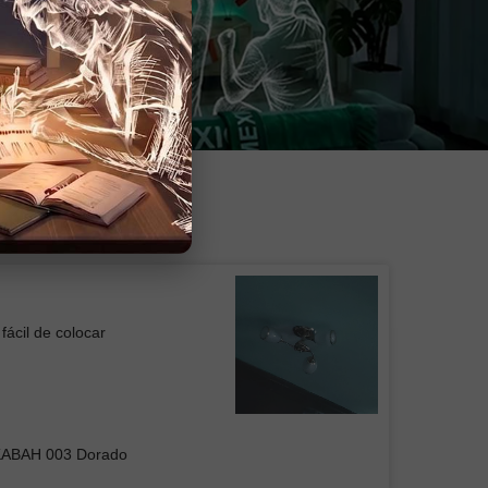
fácil de colocar
 de Plafón DUAN 001
KABAH 003 Dorado