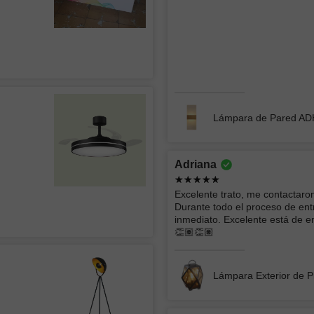
Arturo
Vera Lu
Lámpara de Pared A
todo muy bien muchas gracias
Es un exc
su diseño 
cambios d
Adriana
son hermo
CHIMENEA ELÉCTRICA BLANCA
sala y pe
Excelente trato, me contactar
Durante todo el proceso de ent
VENTIL
inmediato. Excelente está de en
LÁMPAR
👏🏽👏🏽
Lámpara Exterior de P
AMERICA LIZBETH