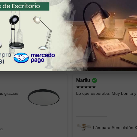
Montserrat lizbeth
oscar
Marilu
Ya había comprado esas lámparas y me
Todo bien
s gracias!
Lo que esperaba. Muy bonita y 
parecen geniales, el servicio fue súper
rápido y clara la info
Lámpara
Lámpara de Mesa ZIBAL
Lámpara Semiplafón 
ra