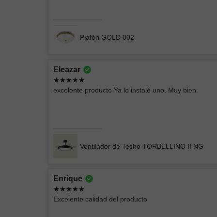
Plafón GOLD 002
Eleazar
Brian
excelente producto Ya lo instalé uno. Muy bien.
Buena compra, entrega rápido
Lámpara Exterior Mil Luces BULUT 005 4100K 6W
Negro
Ventilador de Techo TORBELLINO II NG
Enrique
Mercedes
Excelente calidad del producto