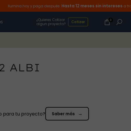
Hasta 12 meses sin intereses
umina hoy y paga después:
a través d
¿Quieres Cotizar
0
Cotizar
OS
algun proyecto?
2 ALBI
o para tu proyecto?
→
Saber más