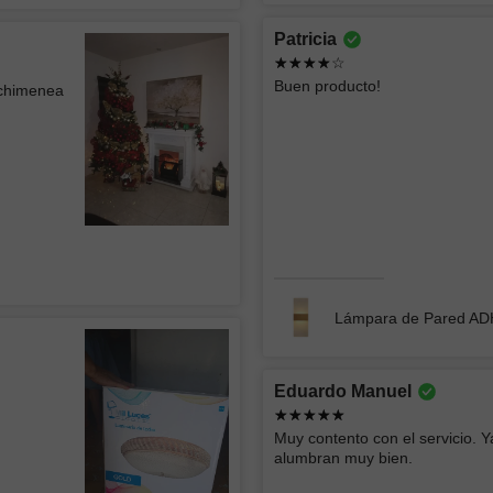
Patricia
Jorge
ATK GR
Buen producto!
 chimenea
CONST
La lámpara se ve muy bien el único detalle
menor es que se ven algo los focos
Excelente
atención 
Lámpara de Techo tipo Plafón WEST 002
Lámpara 
Lámpara de Pared A
Roberto
Ericka 
Eduardo Manuel
Buen producto y rápida entrega
buen serv
Muy contento con el servicio. Y
alumbran muy bien.
Empotrado LED SIRAJ 012
Lámpara