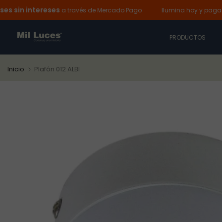
n intereses
Ir
a través de Mercado Pago
Ilumina hoy y paga despu
al
contenido
PRODUCTOS
Inicio
Plafón 012 ALBI