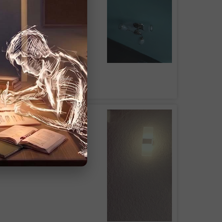
fácil de colocar
 de Plafón DUAN 001
KABAH 003 Dorado
UPO INMOBILIARIO Y
RUCTOR DEL CENTRO
s luminarias, buen precio y buena
en general
Colgante Mil Luces BRITISH II Negra