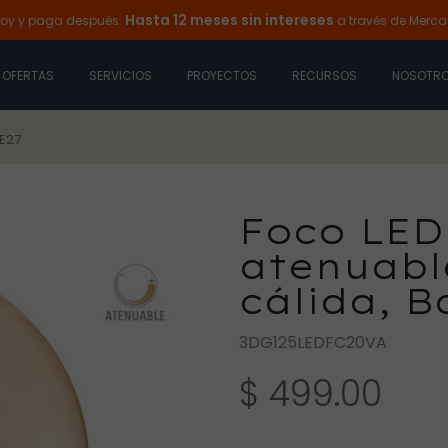
Hasta 12 meses sin intereses
paga después:
a través de Mercado Pa
OFERTAS
SERVICIOS
PROYECTOS
RECURSOS
NOSOTR
 E27
Foco LED
atenuable
cálida, B
3DG125LEDFC20VA
$ 499.00