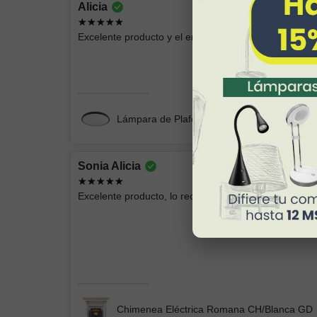
Alicia
Excelente producto
Excelente producto y el envío seguro y rápido, mucha
Chimenea Eléctrica Romana CH/Blanca
Lámpara de Plafón AKARI 049 NG Luz Neut
Sonia Alicia
Andrey Moises
Excelente producto, lo recomiendo, esta hermosa la
Buenas lámparas
Lámpara de Pared ELIN 078
Chimenea Eléctrica Romana CH/Blanca GD