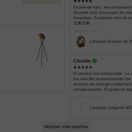
sala y pe
Excelente trato, me contactar
Durante todo el proceso de ent
VENTIL
inmediato. Excelente está de en
LÁMPAR
👏🏽👏🏽
Lámpara Exterior de P
AMERICA LIZBETH
Excelente producto y la persona que me
Claudia
entrego super amable lo recomiendo
amplamente
El servicio fue inmejorable. La
d
fue sencilla posteriormente me
Lámpara Colgante Nuit 3L
proceso de entrega y esta fue 
complicaciones. El producto ll
Lámpara Colgante NIC
Mostrar más reseñas