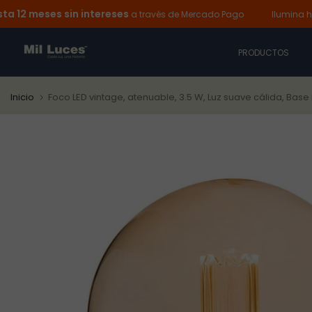
 meses sin intereses
Ir
a través de Mercado Pago
Ilumina hoy y 
al
contenido
PRODUCTOS
Inicio
Foco LED vintage, atenuable, 3.5 W, Luz suave cálida, Base