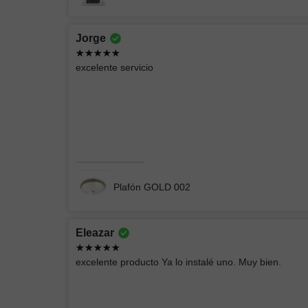
Jorge
EIDRIC
excelente servicio
Producto acorde a las imágenes, empacado
perfectamente
CHIMENEA ELÉCTRICA BLANCA
Plafón GOLD 002
Eleazar
Brian
excelente producto Ya lo instalé uno. Muy bien.
Buena compra, entrega rápido
Lámpara Exterior Mil Luces BULUT 005 4100K 6W