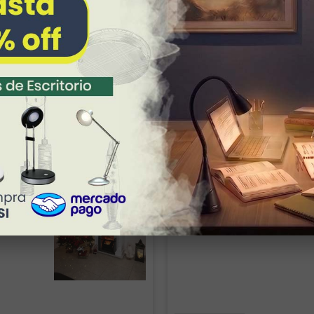
Marilu
Ya había comprado esas lámparas y me
Todo bien
s gracias!
Lo que esperaba. Muy bonita y 
parecen geniales, el servicio fue súper
rápido y clara la info
Lámpara
Lámpara de Mesa ZIBAL
Lámpara Semiplafón 
ra
Patricia
Jorge
ATK GR
Buen producto!
 chimenea
CONST
La lámpara se ve muy bien el único detalle
menor es que se ven algo los focos
Excelente
atención 
Lámpara de Techo tipo Plafón WEST 002
Lámpara 