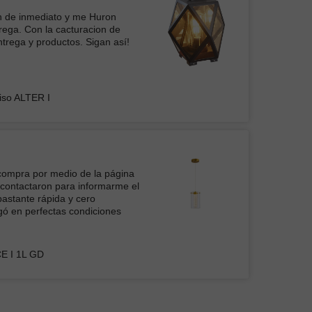
dí otra igual para mi comedor.
on de inmediato y me Huron
rega. Con la cacturacion de
ADOR DE TECHO FANTASY DORADO CON
trega y productos. Sigan así!
A LED 72W
iso ALTER I
 compra por medio de la página
 contactaron para informarme el
bastante rápida y cero
egó en perfectas condiciones
E I 1L GD