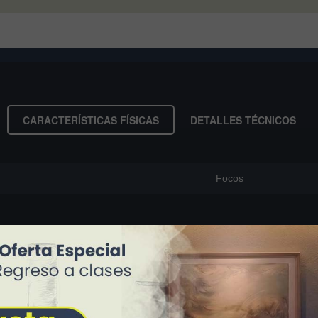
CARACTERÍSTICAS FÍSICAS
DETALLES TÉCNICOS
Focos
Montserrat lizbeth
oscar