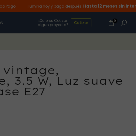
Hasta 12 meses sin intereses
go
Ilumina hoy y paga después:
¿Quieres Cotizar
0
Cotizar
OS
algun proyecto?
 vintage,
, 3.5 W, Luz suave
ase E27