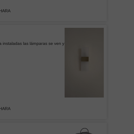
DHARA
Belem
icio
a instaladas las lámparas se ven y
 de Pared WOOD
cia
DHARA
elente producto, me encanta
el ventilador es muy útil y los
e intensidad de las lamparas
sas. Ya tengo una para la