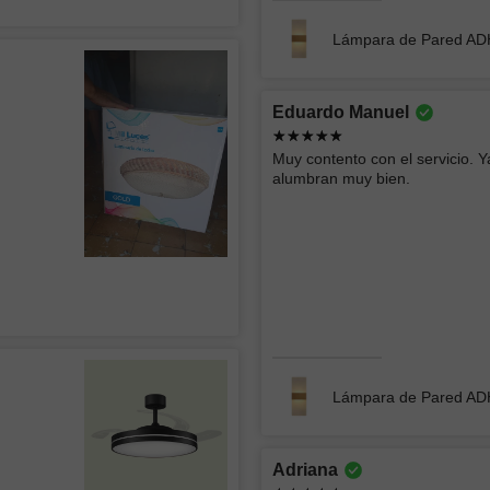
Lámpara de Pared A
Roberto
Ericka 
Eduardo Manuel
Buen producto y rápida entrega
buen serv
Muy contento con el servicio. Y
alumbran muy bien.
Empotrado LED SIRAJ 012
Lámpara
Arturo
Vera Lu
Lámpara de Pared A
todo muy bien muchas gracias
Es un exc
su diseño 
cambios d
Adriana
son hermo
CHIMENEA ELÉCTRICA BLANCA