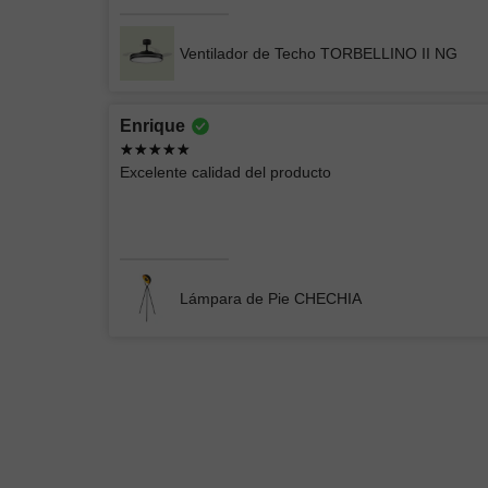
Negro
Ventilador de Techo TORBELLINO II NG
Enrique
Mercedes
Excelente calidad del producto
Excelente Atención y buen producto me
gustó
Lámpara de Pie Loris: Diseño Moderno y Funcionalida
Lámpara de Pie CHECHIA