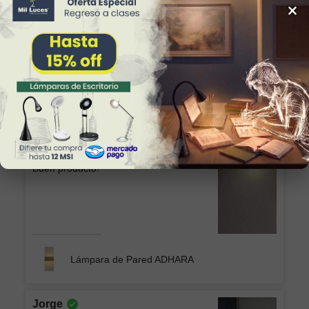
×
Excelente producto, lo recomiendo, esta
hermosa la chimenea
Chimenea Eléctrica Romana CH/Blanca GD
Patricia
Buen producto!
Lámpara de Pared ADHARA
Jorge