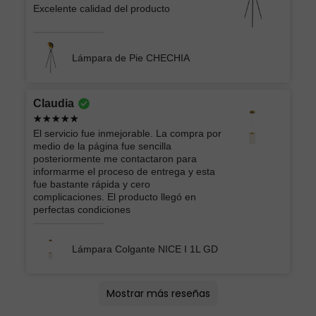
Excelente calidad del producto
Lámpara de Pie CHECHIA
Claudia
El servicio fue inmejorable. La compra por
medio de la página fue sencilla
posteriormente me contactaron para
informarme el proceso de entrega y esta
fue bastante rápida y cero
complicaciones. El producto llegó en
perfectas condiciones
Lámpara Colgante NICE I 1L GD
Lucero
Montserrat lizbeth
oscar
Andrey Moises
Jorge
ATK GRUPO INMOBILIARIO Y
EIDRIC
Roberto
Ericka Belem
Brian
Arturo
Vera Lucia
Mercedes
AMERICA LIZBETH
Mostrar más reseñas
CONSTRUCTOR DEL CENTRO