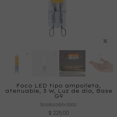
Haz clic
Foco LED tipo ampolleta,
atenuable, 3 W, Luz de día, Base
G9
3DG9LED65V300C
$ 225.00