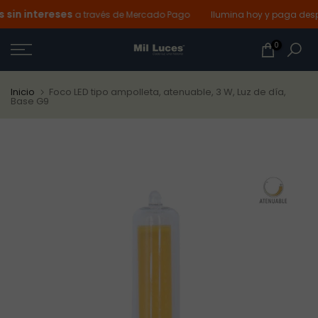
in intereses
Ir
a través de Mercado Pago
Ilumina hoy y paga despu
al
0
contenido
Inicio
Foco LED tipo ampolleta, atenuable, 3 W, Luz de día,
Base G9