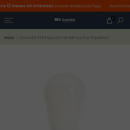
 12 meses sin intereses
Ir
a través de Mercado Pago
Ilumina hoy 
al
0
contenido
Inicio
Foco LED ST64 tipo E27 de 6W Luz Fría (Opalino)