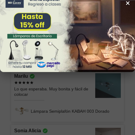
×
34
Reviews
Alicia
Excelente producto y el envío seguro y
rápido, muchas gracias!
Lámpara de Plafón AKARI 049 NG Luz Neutra
Marilu
Lo que esperaba. Muy bonita y fácil de
colocar
Lámpara Semiplafón KABAH 003 Dorado
Sonia Alicia