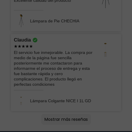
Excelente calidad del producto
Lámpara de Pie CHECHIA
Claudia
El servicio fue inmejorable. La compra por
medio de la página fue sencilla
posteriormente me contactaron para
informarme el proceso de entrega y esta
fue bastante rápida y cero
complicaciones. El producto llegó en
perfectas condiciones
Lámpara Colgante NICE I 1L GD
Lucero
Montserrat lizbeth
oscar
Andrey Moises
Jorge
ATK GRUPO INMOBILIARIO Y
EIDRIC
Roberto
Ericka Belem
Brian
Arturo
Vera Lucia
Mercedes
AMERICA LIZBETH
Mostrar más reseñas
CONSTRUCTOR DEL CENTRO
Excelente producto
Ya había comprado esas lámparas y me
Todo bien
Buenas lámparas
La lámpara se ve muy bien el único detalle
Producto acorde a las imágenes, empacado
Buen producto y rápida entrega
buen servicio
Buena compra, entrega rápido
todo muy bien muchas gracias
Es un excelente producto, me encanta
Excelente Atención y buen producto me
Excelente producto y la persona que me