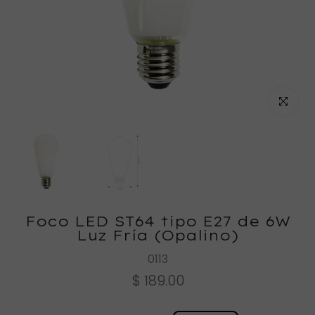
Haz clic
Foco LED ST64 tipo E27 de 6W
Luz Fría (Opalino)
0113
$ 189.00