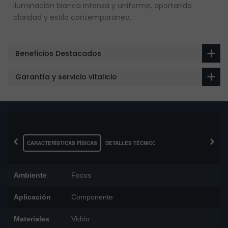
iluminación blanca intensa y uniforme, aportando
claridad y estilo contemporáneo.
Beneficios Destacados
Garantía y servicio vitalicio
‹
›
CARACTERÍSTICAS FÍSICAS
DETALLES TÉCNICOS
Ambiente
Focos
Aplicación
Componente
Materiales
Vidrio