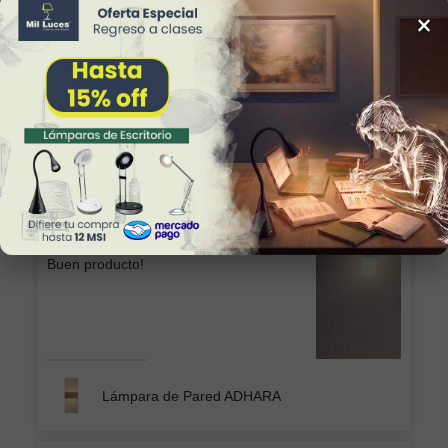
×
Sonia Alicia
Excelente producto, lo recomiendo, esta
hermosa la chimenea
Chimenea Eléctrica Romana CH/Blanca GD
Patricia
Buen producto!
Lámpara de Pared ADHARA