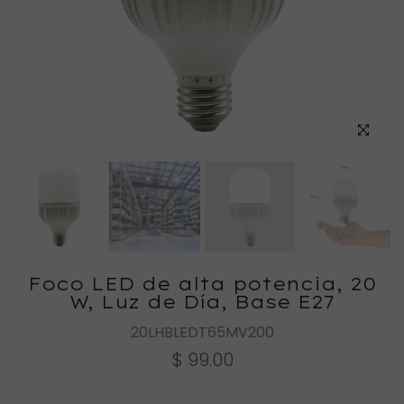
Haz clic
Foco LED de alta potencia, 20
W, Luz de Día, Base E27
20LHBLEDT65MV200
$ 99.00