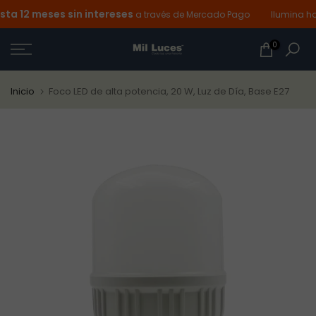
a 12 meses sin intereses
Ir
a través de Mercado Pago
Ilumina hoy
al
0
contenido
Inicio
Foco LED de alta potencia, 20 W, Luz de Día, Base E27