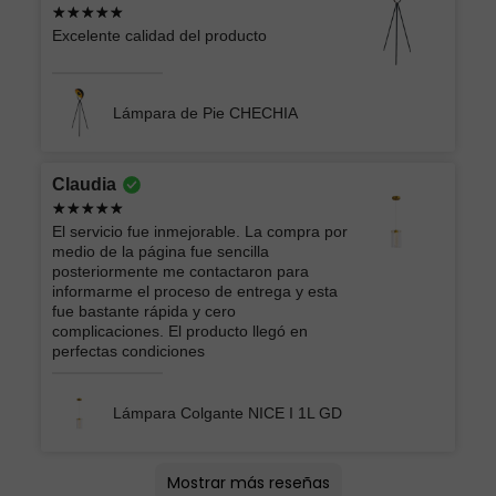
Excelente calidad del producto
Lámpara de Pie CHECHIA
Claudia
El servicio fue inmejorable. La compra por
medio de la página fue sencilla
posteriormente me contactaron para
informarme el proceso de entrega y esta
fue bastante rápida y cero
complicaciones. El producto llegó en
perfectas condiciones
Lámpara Colgante NICE I 1L GD
Lucero
Montserrat lizbeth
oscar
Andrey Moises
Jorge
ATK GRUPO INMOBILIARIO Y
EIDRIC
Roberto
Ericka Belem
Brian
Arturo
Vera Lucia
Mercedes
AMERICA LIZBETH
Mostrar más reseñas
CONSTRUCTOR DEL CENTRO