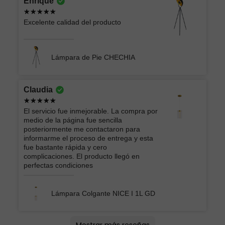
Enrique
Excelente calidad del producto
Lámpara de Pie CHECHIA
Claudia
El servicio fue inmejorable. La compra por
medio de la página fue sencilla
posteriormente me contactaron para
informarme el proceso de entrega y esta
fue bastante rápida y cero
complicaciones. El producto llegó en
perfectas condiciones
Lámpara Colgante NICE I 1L GD
Lucero
Montserrat lizbeth
oscar
Andrey Moises
Jorge
ATK GRUPO INMOBILIARIO Y
EIDRIC
Roberto
Ericka Belem
Brian
Arturo
Vera Lucia
Mercedes
AMERICA LIZBETH