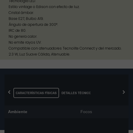
Tecnología LED.
Estilo vintage o Edison con efecto de luz.
Cristal ámbar.
Base E27, Bulbo A19.
Ángulo de apertura de 300°.
IRC de 80.
No genera calor.
No emite rayos UV.
Compatible con atenuadores Tecnolite Connect y del mercado.
2.3 W, Luz Suave Cálida, Atenuable.
‹
›
CARACTERÍSTICAS FÍSICAS
DETALLES TÉCNICOS
Ambiente
Focos