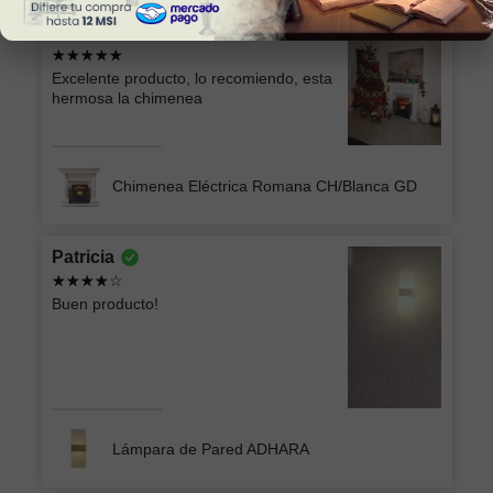
Sonia Alicia
Excelente producto, lo recomiendo, esta
hermosa la chimenea
Chimenea Eléctrica Romana CH/Blanca GD
Patricia
Buen producto!
Lámpara de Pared ADHARA