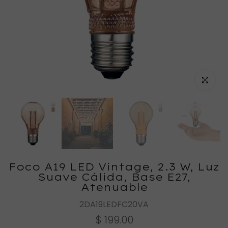
Haz clic
Foco A19 LED Vintage, 2.3 W, Luz
Suave Cálida, Base E27,
Atenuable
2DA19LEDFC20VA
$ 199.00