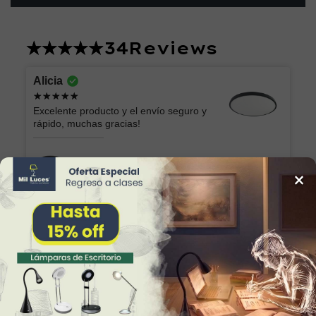
34
Reviews
Alicia
Excelente producto y el envío seguro y
rápido, muchas gracias!
Lámpara de Plafón AKARI 049 NG Luz Neutra
×
Marilu
Lo que esperaba. Muy bonita y fácil de
colocar
Lámpara Semiplafón KABAH 003 Dorado