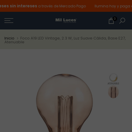
s sin intereses
Ir
a través de Mercado Pago
Ilumina hoy y paga de
al
0
contenido
Inicio
Foco A19 LED Vintage, 2.3 W, Luz Suave Cálida, Base E27,
Atenuable