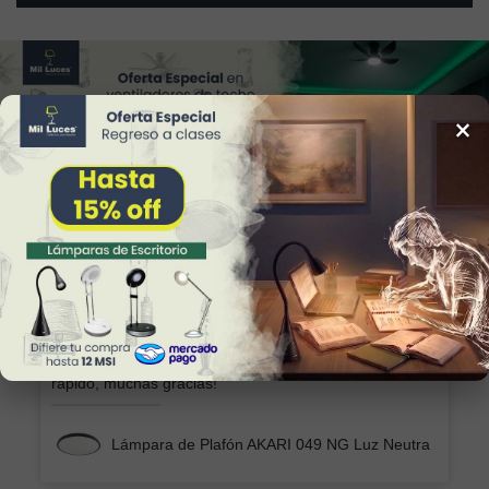
×
34
Reviews
Alicia
Excelente producto y el envío seguro y
rápido, muchas gracias!
Lámpara de Plafón AKARI 049 NG Luz Neutra