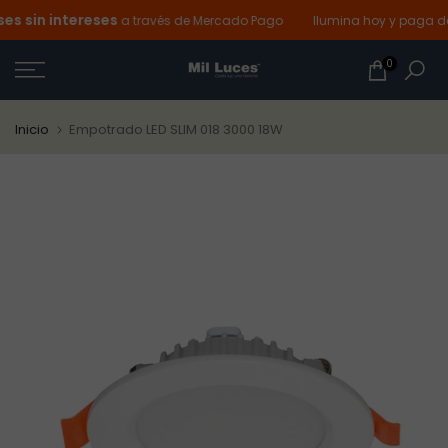
 sin intereses
Ir
a través de Mercado Pago
Ilumina hoy y paga des
al
0
contenido
Inicio
Empotrado LED SLIM 018 3000 18W