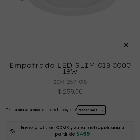
Haz clic
Empotrado LED SLIM 018 3000
18W
ECM-257-018
$ 259.00
¿Te interesa este producto para tu proyecto?
→
Saber más
Envío gratis en CDMX y zona metropolitana a
$499
partir de