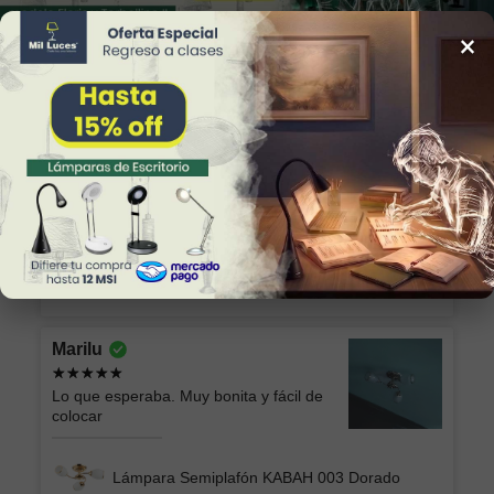
×
34
Reviews
Alicia
Excelente producto y el envío seguro y
rápido, muchas gracias!
Lámpara de Plafón AKARI 049 NG Luz Neutra
Marilu
Lo que esperaba. Muy bonita y fácil de
colocar
Lámpara Semiplafón KABAH 003 Dorado