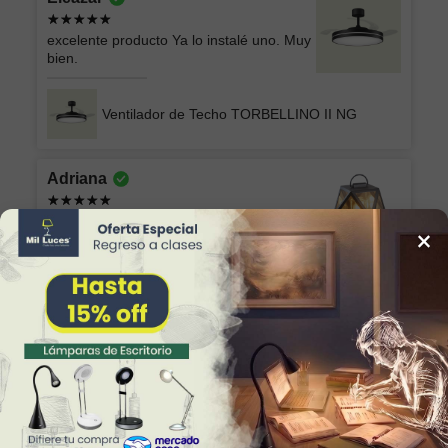
excelente producto Ya lo instalé uno. Muy
bien.
Ventilador de Techo TORBELLINO II NG
Adriana
Excelente trato, me contactaron de
×
inmediato y me Huron Durante todo el
proceso de entrega. Con la cacturacion
de inmediato. Excelente está de entrega y
productos. Sigan así! 👏🏽👏🏽
Lámpara Exterior de Piso ALTER I
Enrique