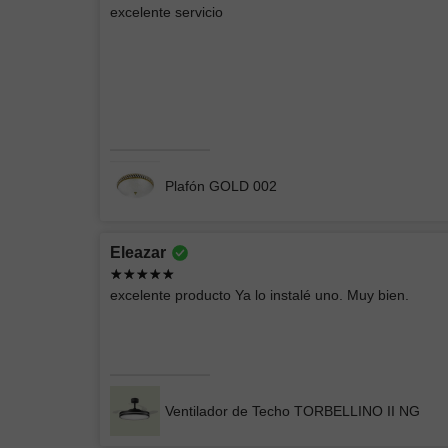
excelente servicio
Producto acorde a las imágenes, empacado
perfectamente
CHIMENEA ELÉCTRICA BLANCA
Plafón GOLD 002
Eleazar
Brian
excelente producto Ya lo instalé uno. Muy bien.
Buena compra, entrega rápido
Lámpara Exterior Mil Luces BULUT 005 4100K 6W
Negro
Ventilador de Techo TORBELLINO II NG