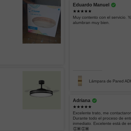
Eduardo Manuel
Buen producto y rápida entrega
buen serv
Muy contento con el servicio. Y
alumbran muy bien.
Empotrado LED SIRAJ 012
Lámpara
Arturo
Vera Lu
Lámpara de Pared A
todo muy bien muchas gracias
Es un exc
su diseño 
cambios d
Adriana
son hermo
CHIMENEA ELÉCTRICA BLANCA
sala y pe
Excelente trato, me contactar
Durante todo el proceso de ent
VENTIL
inmediato. Excelente está de en
LÁMPAR
👏🏽👏🏽