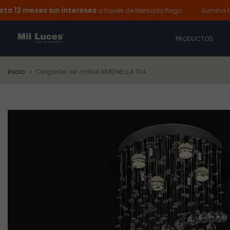
meses sin intereses
Ir
a través de Mercado Pago
Ilumina hoy y p
al
contenido
PRODUCTOS
Inicio
Colgante de cristal SERENELLA 014