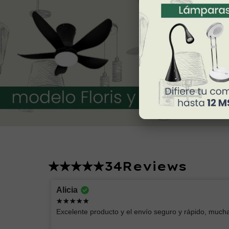
34
Reviews
Lucero
Alicia
Excelente producto
Excelente producto y el envío seguro y rápido, mucha