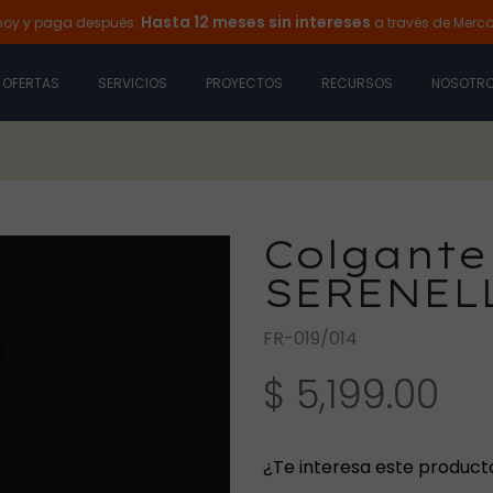
Hasta 12 meses sin intereses
aga después:
a través de Mercado Pag
OFERTAS
SERVICIOS
PROYECTOS
RECURSOS
NOSOTR
Colgante 
SERENELL
FR-019/014
$ 5,199.00
¿Te interesa este product