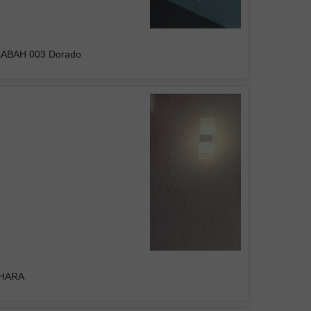
 de Plafón DUAN 001
KABAH 003 Dorado
UPO INMOBILIARIO Y
RUCTOR DEL CENTRO
s luminarias, buen precio y buena
en general
Colgante Mil Luces BRITISH II Negra
DHARA
Belem