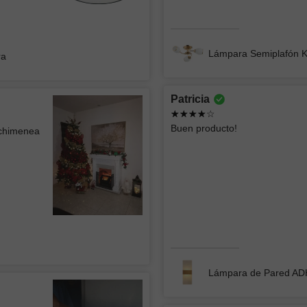
Lámpara
Lámpara de Mesa ZIBAL
Lámpara Semiplafón 
ra
Patricia
Jorge
ATK GR
Buen producto!
 chimenea
CONST
La lámpara se ve muy bien el único detalle
menor es que se ven algo los focos
Excelente
atención 
Lámpara de Techo tipo Plafón WEST 002
Lámpara 
Lámpara de Pared A
Roberto
Ericka 