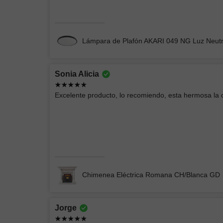
Chimenea Eléctrica Romana CH/Blanca
Lámpara de Plafón AKARI 049 NG Luz Neut
Sonia Alicia
Andrey Moises
Excelente producto, lo recomiendo, esta hermosa la
Buenas lámparas
Lámpara de Pared ELIN 078
Chimenea Eléctrica Romana CH/Blanca GD
Jorge
EIDRIC