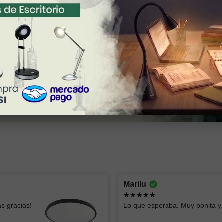
Montserrat lizbeth
oscar
Marilu
Ya había comprado esas lámparas y me
Todo bien
s gracias!
Lo que esperaba. Muy bonita y 
parecen geniales, el servicio fue súper
rápido y clara la info