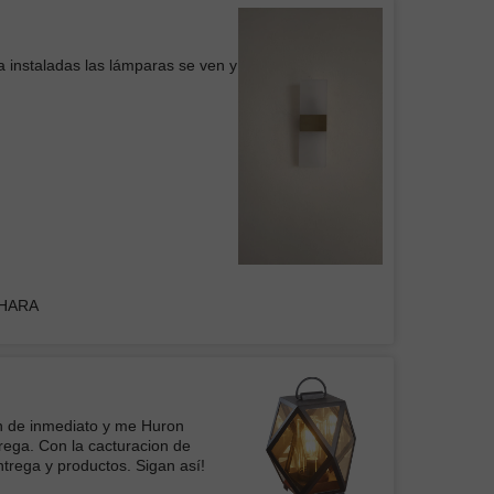
icio
a instaladas las lámparas se ven y
 de Pared WOOD
cia
DHARA
elente producto, me encanta
el ventilador es muy útil y los
e intensidad de las lamparas
sas. Ya tengo una para la
dí otra igual para mi comedor.
on de inmediato y me Huron
rega. Con la cacturacion de
ADOR DE TECHO FANTASY DORADO CON
trega y productos. Sigan así!
A LED 72W