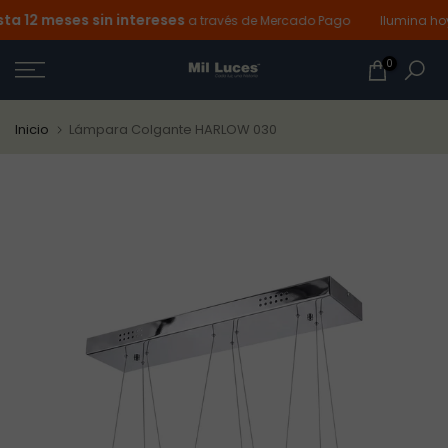
 12 meses sin intereses
Ir
a través de Mercado Pago
Ilumina hoy y
al
0
contenido
Inicio
Lámpara Colgante HARLOW 030