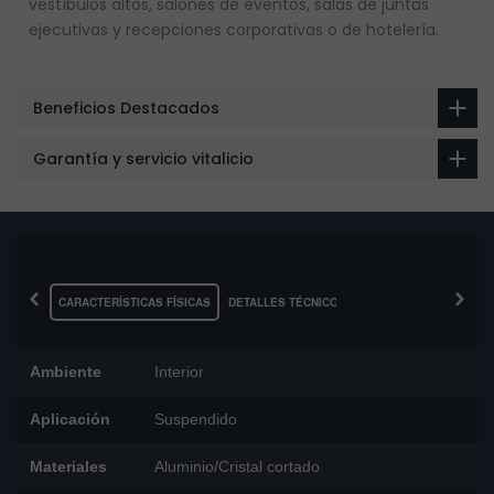
vestíbulos altos, salones de eventos, salas de juntas
ejecutivas y recepciones corporativas o de hotelería.
Beneficios Destacados
Garantía y servicio vitalicio
‹
›
CARACTERÍSTICAS FÍSICAS
DETALLES TÉCNICOS
Ambiente
Interior
Aplicación
Suspendido
Materiales
Aluminio/Cristal cortado