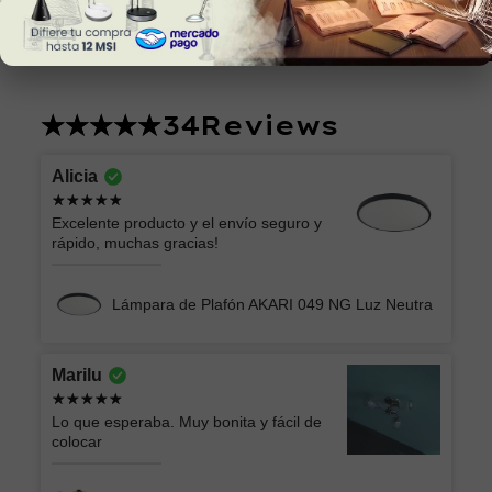
34
Reviews
Alicia
Excelente producto y el envío seguro y
rápido, muchas gracias!
Lámpara de Plafón AKARI 049 NG Luz Neutra
Marilu
Lo que esperaba. Muy bonita y fácil de
colocar