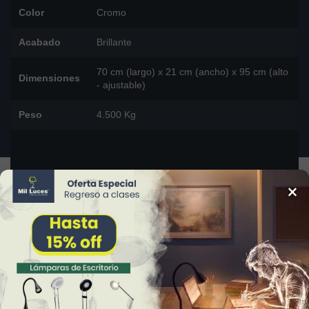
Color
Cromo
Acabado
Brillante
70 cm (largo) x 21 cm (ancho) x 95 cm (alto
Dimensiones
- ajustable)
Peso
4.500 Kg
×
DESCARGAR FICHA TÉCNICA