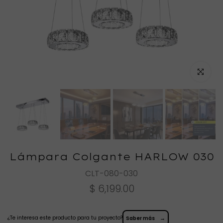
Haz clic
Lámpara Colgante HARLOW 030
CLT-080-030
$ 6,199.00
¿Te interesa este producto para tu proyecto?
→
Saber más