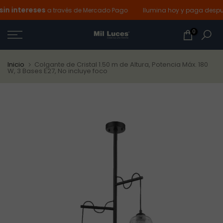
n intereses
Ir
a través de Mercado Pago
Ilumina hoy y paga después
al
0
contenido
Inicio
Colgante de Cristal 1.50 m de Altura, Potencia Máx. 180
W, 3 Bases E27, No incluye foco