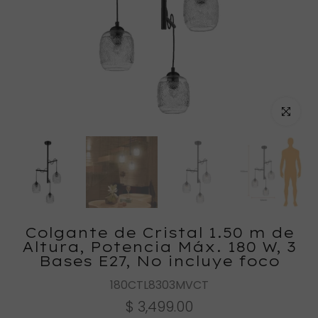
Haz clic
Colgante de Cristal 1.50 m de
Altura, Potencia Máx. 180 W, 3
Bases E27, No incluye foco
180CTL8303MVCT
$ 3,499.00