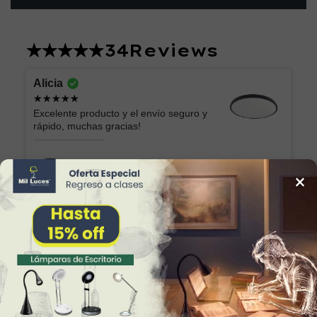
34
Reviews
Alicia
Excelente producto y el envío seguro y
rápido, muchas gracias!
Lámpara de Plafón AKARI 049 NG Luz Neutra
×
Marilu
Lo que esperaba. Muy bonita y fácil de
colocar
Lámpara Semiplafón KABAH 003 Dorado