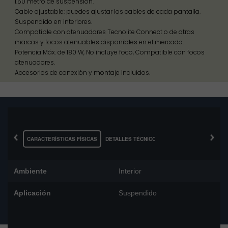
1.50 metro de suspensión.
Cable ajustable: puedes ajustar los cables de cada pantalla.
Suspendido en interiores.
Compatible con atenuadores Tecnolite Connect o de otras
marcas y focos atenuables disponibles en el mercado.
Potencia Máx. de 180 W, No incluye foco, Compatible con focos
atenuadores.
Accesorios de conexión y montaje incluidos.
‹
›
CARACTERÍSTICAS FÍSICAS
DETALLES TÉCNICOS
Ambiente
Interior
Aplicación
Suspendido