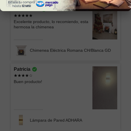
Sonia Alicia
Excelente producto, lo recomiendo, esta
hermosa la chimenea
Chimenea Eléctrica Romana CH/Blanca GD
Patricia
Buen producto!
Lámpara de Pared ADHARA