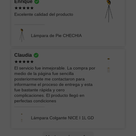
Enrique
Excelente calidad del producto
Lámpara de Pie CHECHIA
Claudia
El servicio fue inmejorable. La compra por
medio de la página fue sencilla
posteriormente me contactaron para
informarme el proceso de entrega y esta
fue bastante rápida y cero
complicaciones. El producto llegó en
perfectas condiciones
Lámpara Colgante NICE I 1L GD
Lucero
Montserrat lizbeth
oscar
Andrey Moises
Jorge
ATK GRUPO INMOBILIARIO Y
EIDRIC
Roberto
Ericka Belem
Brian
Arturo
Vera Lucia
Mercedes
AMERICA LIZBETH