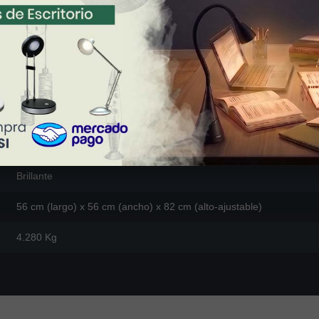
Interior
Techo
Aluminio/Metal/Cristal cortado
Dorado
Brillante
56 cm (largo) x 56 cm (ancho) x 82 cm (alto-ajustable)
4.280 Kg