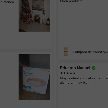
Buen producto!
 chimenea
CONST
La lámpara se ve muy bien el único detalle
menor es que se ven algo los focos
Excelente
atención 
Lámpara de Techo tipo Plafón WEST 002
Lámpara 
Lámpara de Pared A
Roberto
Ericka 
Eduardo Manuel
Buen producto y rápida entrega
buen serv
Muy contento con el servicio. Y
alumbran muy bien.
Empotrado LED SIRAJ 012
Lámpara