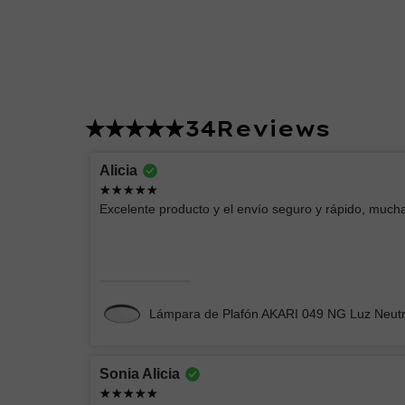
34
Reviews
Lucero
Alicia
Excelente producto
Excelente producto y el envío seguro y rápido, mucha
Chimenea Eléctrica Romana CH/Blanca
Lámpara de Plafón AKARI 049 NG Luz Neut
Sonia Alicia
Andrey Moises