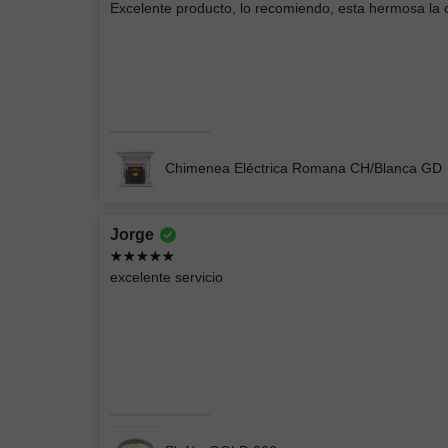
Excelente producto, lo recomiendo, esta hermosa la
Buenas lámparas
Lámpara de Pared ELIN 078
Chimenea Eléctrica Romana CH/Blanca GD
Jorge
EIDRIC
excelente servicio
Producto acorde a las imágenes, empacado
perfectamente
CHIMENEA ELÉCTRICA BLANCA