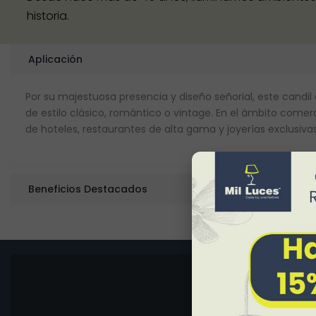
historia.
Aplicación
Por su majestuosa presencia y diseño señorial, este candil
de estilo clásico, romántico o vintage. En el ámbito comerc
de hoteles, restaurantes de alta gama y joyerías exclusivas
Beneficios Destacados