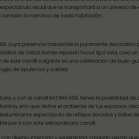
pectáculo visual que te transportará a un universo de e
no también la narrativa de cada habitación.
 056, cuya presencia trasciende lo puramente decorativo p
latillos de cristal donde reposan focos tipo vela, crea u
uz de este candil colgante es una celebración de buen g
gio de opulencia y calidez.
ia, y con el candil RATANA 056, tienes la posibilidad de 
ilumina, sino que define el ambiente de tus espacios. Id
 deslumbrante espectáculo de reflejos dorados y brillos d
le por ti con este extraordinario candil.
 diseño, intención y sensibilidad, creando piezas que no 