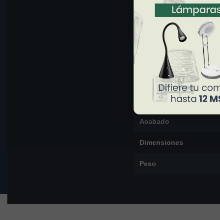
Ambiente
Aplicación
Materiales
Color
Acabado
Dimensiones
Peso