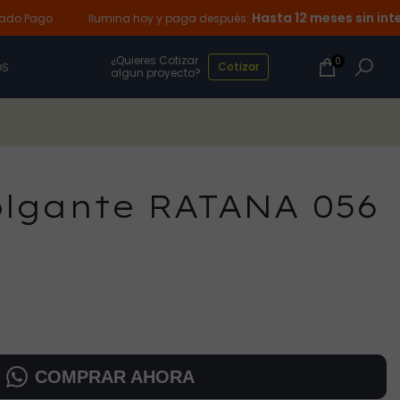
Hasta 12 meses sin interese
ago
Ilumina hoy y paga después:
¿Quieres Cotizar
0
Cotizar
OS
algun proyecto?
olgante RATANA 056
COMPRAR AHORA