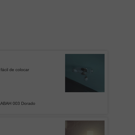
fácil de colocar
 de Plafón DUAN 001
KABAH 003 Dorado
UPO INMOBILIARIO Y