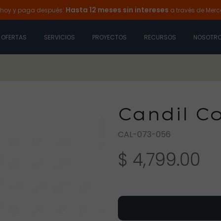
Hasta 12 meses sin intereses
 paga después:
a través de Mercado P
OFERTAS
SERVICIOS
PROYECTOS
RECURSOS
NOSOTR
Candil C
CAL-073-056
$ 4,799.00