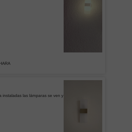
RUCTOR DEL CENTRO
s luminarias, buen precio y buena
en general
Colgante Mil Luces BRITISH II Negra
DHARA
Belem
icio
a instaladas las lámparas se ven y
 de Pared WOOD