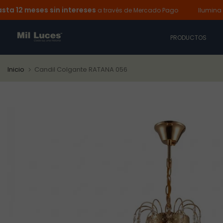
2 meses sin intereses
Ir
a través de Mercado Pago
Ilumina hoy y
al
contenido
PRODUCTOS
Inicio
Candil Colgante RATANA 056