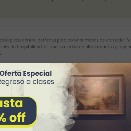
 es la pieza central perfecta para coronar mesas de comedor for
ial y de hospitalidad, es una luminaria de alto impacto que apor
.
CARACTERÍSTICAS FÍSICAS
DETALLES TÉCNICOS