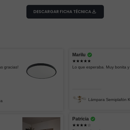
DESCARGAR FICHA TÉCNICA
Montserrat lizbeth
oscar
Marilu
Ya había comprado esas lámparas y me
Todo bien
s gracias!
Lo que esperaba. Muy bonita y 
parecen geniales, el servicio fue súper
rápido y clara la info
Lámpara
Lámpara de Mesa ZIBAL
Lámpara Semiplafón 
ra
Patricia
Jorge
ATK GR